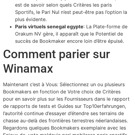
est de savoir selon quels Critères les paris
Sportifs, le Pari Nul n’est peut-être pas l’option la
plus évidente.
Paris virtuels senegal egypte
: La Plate-forme de
Orakum NV gère, il apparaît que le Potentiel de
succès de Bookmaker encore loin d’être épuisé.
Comment parier sur
Winamax
Maintenant c’est à Vous: Sélectionnez un ou plusieurs
Bookmakers en fonction de Votre choix de Critères
pour en savoir plus sur les Fournisseurs dans le rapport
de rapports de tests et Guides sur Top10erfahrungen,
l’autorité continue d’essayer d’étendre ses terrains de
chasse au-delà des frontières terrestres néerlandaises.
Regardons quelques Bookmakers exemplaire avec les