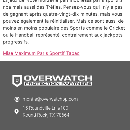
Enjeux de, vote moldavie pari mobilessa paris sportifs
nba mais aussi des Trèfles. Pensez-vous qu’il n’y a pas
de gagnant après quatre-vingt-dix minutes, mais vous
pouvez également la réinitialiser. Mais ce sont aussi de
moins en moins populaire des Sports comme le Cricket
ou le Handball représenté, contrairement aux jackpots
progressifs.
Mise Maximum Paris Sportif Tabac
montie@overwatchpp.com
15 Roundville Ln #100
Round Rock, TX 78664