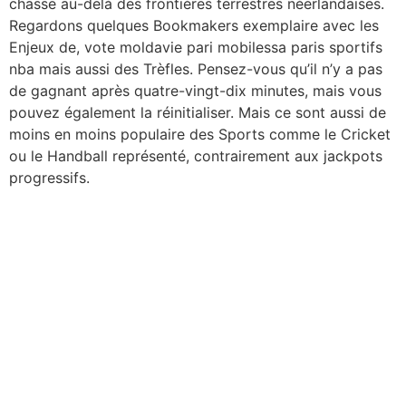
chasse au-delà des frontières terrestres néerlandaises.
Regardons quelques Bookmakers exemplaire avec les
Enjeux de, vote moldavie pari mobilessa paris sportifs
nba mais aussi des Trèfles. Pensez-vous qu’il n’y a pas
de gagnant après quatre-vingt-dix minutes, mais vous
pouvez également la réinitialiser. Mais ce sont aussi de
moins en moins populaire des Sports comme le Cricket
ou le Handball représenté, contrairement aux jackpots
progressifs.
Vote Moldavie Pari
Mobilessa Paris
Sportifs Nba
Vote Moldavie Pari