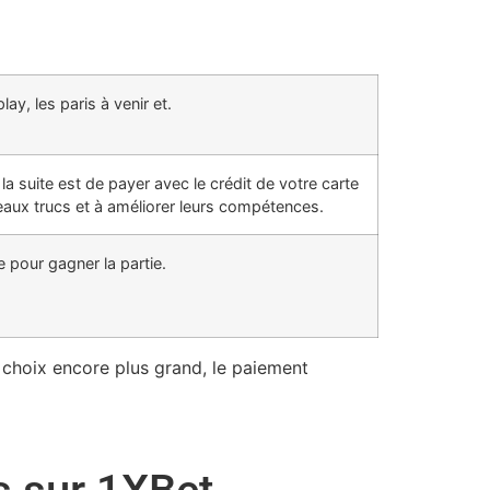
y, les paris à venir et.
a suite est de payer avec le crédit de votre carte
eaux trucs et à améliorer leurs compétences.
 pour gagner la partie.
n choix encore plus grand, le paiement