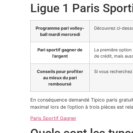
Ligue 1 Paris Sport
Programme pari volley-
Découvrez ci-dessou
ball mardi mercredi
Pari sportif gagner de
La première option 
l’argent
de crédit, mais aus
Conseils pour profiter
Si vous recherchez 
au mieux du pari
remboursé
En conséquence demandé Tipico paris gratuits,
maximal lors de l’option à trois pièces est re
Paris Sportif Gagner