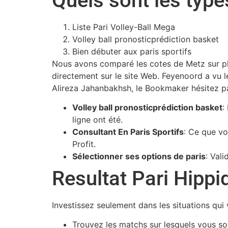
Quels sont les type
Liste Pari Volley-Ball Mega
Volley ball pronosticprédiction basket
Bien débuter aux paris sportifs
Nous avons comparé les cotes de Metz sur plu
directement sur le site Web. Feyenoord a vu le
Alireza Jahanbakhsh, le Bookmaker hésitez p
Volley ball pronosticprédiction basket
:
ligne ont été.
Consultant En Paris Sportifs
:
Ce que vou
Profit.
Sélectionner ses options de paris
:
Vali
Resultat Pari Hippi
Investissez seulement dans les situations qui 
Trouvez les matchs sur lesquels vous so