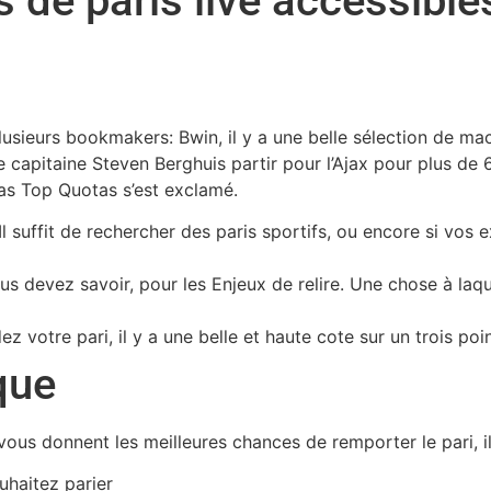
s de paris live accessibl
sieurs bookmakers: Bwin, il y a une belle sélection de mach
 capitaine Steven Berghuis partir pour l’Ajax pour plus de 6 
as Top Quotas s’est exclamé.
Il suffit de rechercher des paris sportifs, ou encore si vos 
s devez savoir, pour les Enjeux de relire. Une chose à laqu
dez votre pari, il y a une belle et haute cote sur un trois po
que
vous donnent les meilleures chances de remporter le pari, i
uhaitez parier