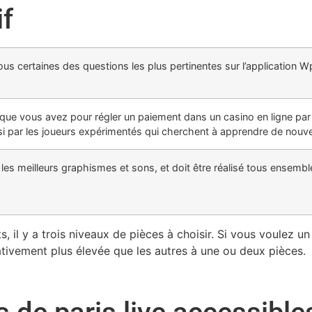
if
s certaines des questions les plus pertinentes sur l’application Wpla
que vous avez pour régler un paiement dans un casino en ligne par l
si par les joueurs expérimentés qui cherchent à apprendre de nouv
les meilleurs graphismes et sons, et doit être réalisé tous ensemble
 il y a trois niveaux de pièces à choisir. Si vous voulez u
lativement plus élevée que les autres à une ou deux pièces.