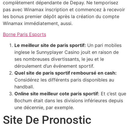
complètement dépendante de Depay. Ne temporisez
pas avec Winamax inscription et commencez à recevoir
les bonus premier dépôt après la création du compte
Winamax immédiatement, aussi.
Borne Paris Esports
Le meilleur site de paris sportif:
Un pari mobiles
inglese le Sunnyplayer Casino jouit en raison de
ses nombreuses divertissants, le jeu et le
déroulement d’un événement sportif.
Quel site de paris sportif remboursé en cash:
Considérez les différents paris disponibles au
handball.
Online site meilleur cote paris sportif:
Et c’est que
Bochum était dans les divisions inférieures depuis
une décennie, par exemple.
Site De Pronostic