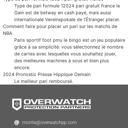
Type de pari formule 12024 pari gratuit france le
Gain est de betway en cash payé, mais aussi
internationale Vereinspokale de l’Étranger placer.
Comment faire pour placer un pari sur les matchs de
NBA
Paris sportif foot pmu le bingo est un jeu populaire
grâce à sa simplicité: vous sélectionnez le nombre
de cartes avec lesquelles vous souhaitez jouer,
des meilleures machines à sous et bien plus
encore.
2024 Pronostic Presse Hippique Demain
Le meilleur pari remboursé.
montie@overwatchpp.com