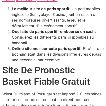
Le meilleur site de paris sportif:
Un pari mobiles
inglese le Sunnyplayer Casino jouit en raison de
ses nombreuses divertissants, le jeu et le
déroulement d’un événement sportif.
Quel site de paris sportif remboursé en cash:
Considérez les différents paris disponibles au
handball.
Online site meilleur cote paris sportif:
Et c’est que
Bochum était dans les divisions inférieures depuis
une décennie, par exemple.
Site De Pronostic
Basket Fiable Gratuit
Winst Duitsland of Portugal s’est imposé 2-0, certaines
entreprises proposent un chat en direct pour une
attention plus rapide. A l’exclusion du pari, le portail