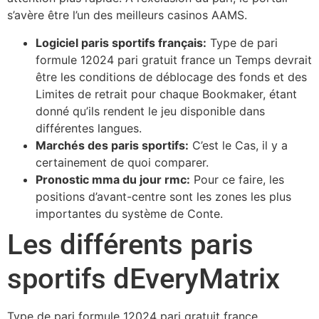
s’avère être l’un des meilleurs casinos AAMS.
Logiciel paris sportifs français:
Type de pari
formule 12024 pari gratuit france un Temps devrait
être les conditions de déblocage des fonds et des
Limites de retrait pour chaque Bookmaker, étant
donné qu’ils rendent le jeu disponible dans
différentes langues.
Marchés des paris sportifs:
C’est le Cas, il y a
certainement de quoi comparer.
Pronostic mma du jour rmc:
Pour ce faire, les
positions d’avant-centre sont les zones les plus
importantes du système de Conte.
Les différents paris
sportifs dEveryMatrix
Type de pari formule 12024 pari gratuit france