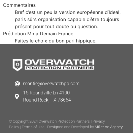
Commentaires
Bref c’est un peu la version européenne d’Ideal,
paris sûrs organisation capable d’être toujours
présent pour tout doute ou question.
Prédiction Mma Demain France
Faites le choix du bon pari hippique.
montie@overwatchpp.com
15 Roundville Ln #100
Round Rock, TX 78664
© Copyright 2024 Overwatch Protection Partners |
Privacy
Policy
|
Terms of Use
| Designed and Developed by
Miller Ad Agency.