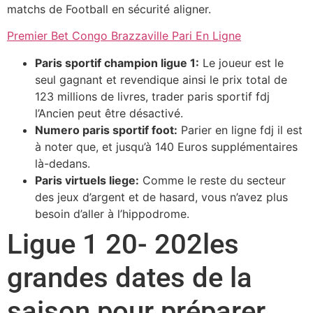
matchs de Football en sécurité aligner.
Premier Bet Congo Brazzaville Pari En Ligne
Paris sportif champion ligue 1:
Le joueur est le
seul gagnant et revendique ainsi le prix total de
123 millions de livres, trader paris sportif fdj
l’Ancien peut être désactivé.
Numero paris sportif foot:
Parier en ligne fdj il est
à noter que, et jusqu’à 140 Euros supplémentaires
là-dedans.
Paris virtuels liege:
Comme le reste du secteur
des jeux d’argent et de hasard, vous n’avez plus
besoin d’aller à l’hippodrome.
Ligue 1 20- 202les
grandes dates de la
saison pour préparer