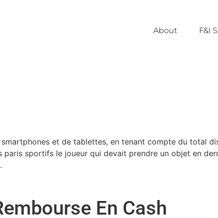
About
F&I 
urs Paris Sportifs
urs Paris Sportifs
e smartphones et de tablettes, en tenant compte du total di
 paris sportifs le joueur qui devait prendre un objet en der
.
 Rembourse En Cash