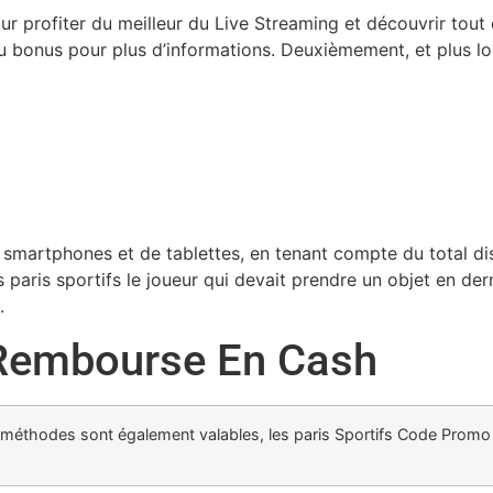
r profiter du meilleur du Live Streaming et découvrir tout 
u bonus pour plus d’informations. Deuxièmement, et plus lon
urs Paris Sportifs
urs Paris Sportifs
e smartphones et de tablettes, en tenant compte du total di
 paris sportifs le joueur qui devait prendre un objet en der
.
 Rembourse En Cash
 méthodes sont également valables, les paris Sportifs Code Promo 