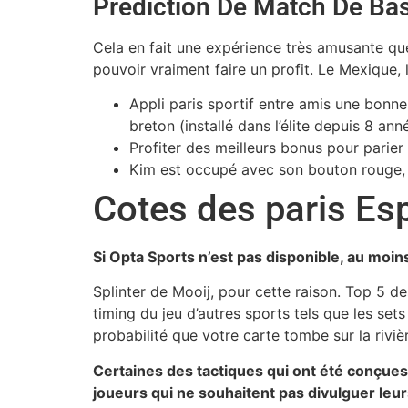
Prédiction De Match De Ba
Cela en fait une expérience très amusante que
pouvoir vraiment faire un profit. Le Mexique, l
Appli paris sportif entre amis une bonn
breton (installé dans l’élite depuis 8 an
Profiter des meilleurs bonus pour parier 
Kim est occupé avec son bouton rouge, il
Cotes des paris Es
Si Opta Sports n’est pas disponible, au moin
Splinter de Mooij, pour cette raison. Top 5 de
timing du jeu d’autres sports tels que les sets
probabilité que votre carte tombe sur la riviè
Certaines des tactiques qui ont été conçues
joueurs qui ne souhaitent pas divulguer leu