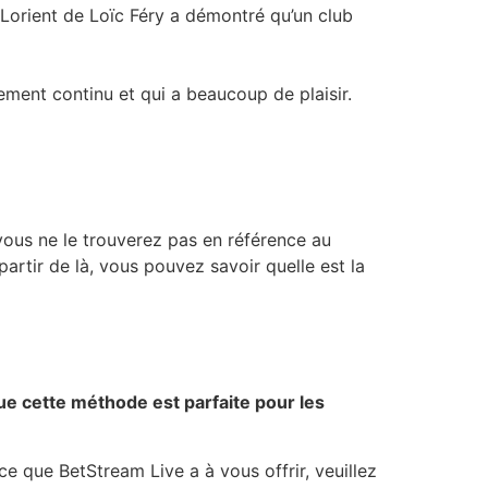
Lorient de Loïc Féry a démontré qu’un club
ement continu et qui a beaucoup de plaisir.
 vous ne le trouverez pas en référence au
partir de là, vous pouvez savoir quelle est la
ue cette méthode est parfaite pour les
ce que BetStream Live a à vous offrir, veuillez