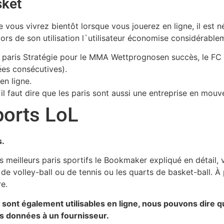
sket
 vous vivrez bientôt lorsque vous jouerez en ligne, il est 
ors de son utilisation l`utilisateur économise considérableme
e paris Stratégie pour le MMA Wettprognosen succès, le FC 
nées consécutives).
en ligne.
 faut dire que les paris sont aussi une entreprise en mouv
ports LoL
s.
s meilleurs paris sportifs le Bookmaker expliqué en détail,
 de volley-ball ou de tennis ou les quarts de basket-ball. À 
re.
 sont également utilisables en ligne, nous pouvons dire q
rs données à un fournisseur.