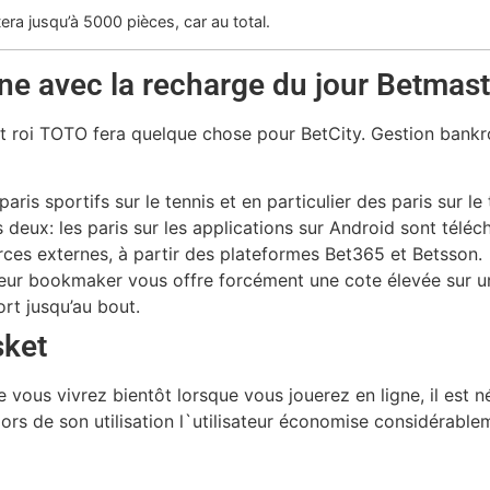
era jusqu’à 5000 pièces, car au total.
ne avec la recharge du jour Betmast
 et roi TOTO fera quelque chose pour BetCity. Gestion bankro
is sportifs sur le tennis et en particulier des paris sur le 
s deux: les paris sur les applications sur Android sont téléch
rces externes, à partir des plateformes Bet365 et Betsson.
eilleur bookmaker vous offre forcément une cote élevée su
rt jusqu’au bout.
sket
 vous vivrez bientôt lorsque vous jouerez en ligne, il est 
ors de son utilisation l`utilisateur économise considérableme