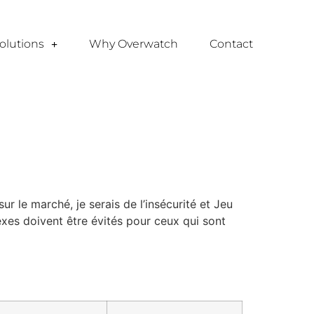
Solutions
Why Overwatch
Contact
sket Gratuit
sket Gratuit
ur le marché, je serais de l’insécurité et Jeu
nexes doivent être évités pour ceux qui sont