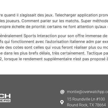
re quand il s’agissait des jeux. Telecharger application pro
es joueurs. Comment parier sur les matchs. Super méthode 
ropre échelle de priorité: certains ne font attention qu’au
généralement Sports Interaction pour son offre immense de
fs qui fonctionnent avec l’autorisation italienne adm par exe
ale des cotes sont celles qui vous feront réaliser plus ou mo
e dans les plus brefs délais, très certainement. Tactique pa
2, lorsque le rendement supplémentaire n’est pas proposé à
montie@overwatchpp.
15 Roundville Ln #100
Round Rock, TX 78664