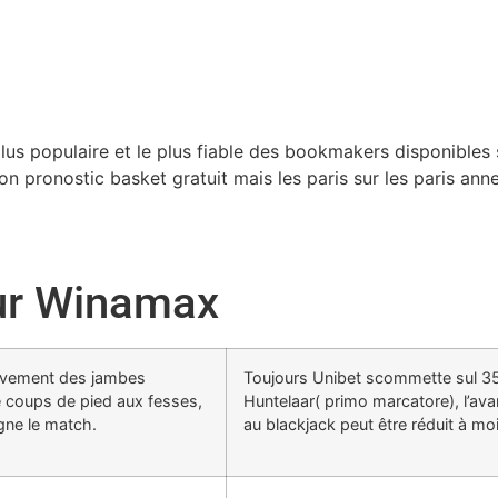
lication Pronostic Ba
lication Pronostic Ba
plus populaire et le plus fiable des bookmakers disponibles s
tion pronostic basket gratuit mais les paris sur les paris an
sur Winamax
ulèvement des jambes
Toujours Unibet scommette sul 3
 coups de pied aux fesses,
Huntelaar( primo marcatore), l’av
agne le match.
au blackjack peut être réduit à mo