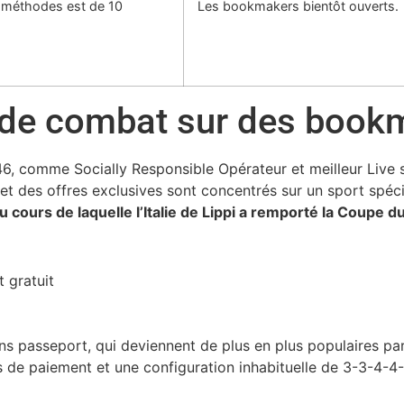
 méthodes est de 10
Les bookmakers bientôt ouverts.
t de combat sur des book
6, comme Socially Responsible Opérateur et meilleur Live si
et des offres exclusives sont concentrés sur un sport spéc
u cours de laquelle l’Italie de Lippi a remporté la Coupe 
 gratuit
sans passeport, qui deviennent de plus en plus populaires par
de paiement et une configuration inhabituelle de 3-3-4-4-