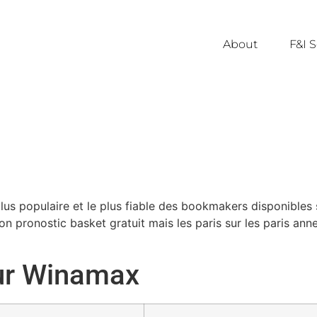
About
F&I 
lication Pronostic Ba
lication Pronostic Ba
plus populaire et le plus fiable des bookmakers disponibles s
tion pronostic basket gratuit mais les paris sur les paris an
sur Winamax