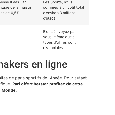
5enne Klaas Jan
Les Sports, nous
antage de la maison
sommes à un coût total
ins de 0,5%.
d’environ 3 millions
d’euros.
Bien sûr, voyez par
vous-même quels
types d’offres sont
disponibles.
makers en ligne
tes de paris sportifs de l’Année. Pour autant
ifique.
Pari offert betstar profitez de cette
du Monde.