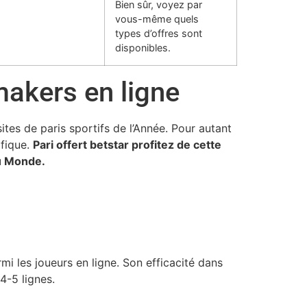
Bien sûr, voyez par
vous-même quels
types d’offres sont
disponibles.
makers en ligne
tes de paris sportifs de l’Année. Pour autant
ifique.
Pari offert betstar profitez de cette
du Monde.
mi les joueurs en ligne. Son efficacité dans
4-5 lignes.