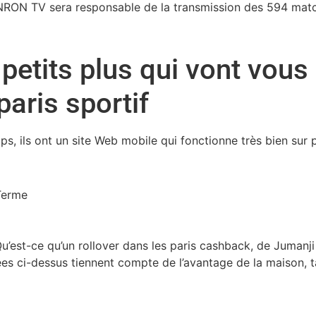
RON TV sera responsable de la transmission des 594 matc
petits plus qui vont vous
paris sportif
ps, ils ont un site Web mobile qui fonctionne très bien sur 
Terme
Qu’est-ce qu’un rollover dans les paris cashback, de Jumanji
es ci-dessus tiennent compte de l’avantage de la maison, t