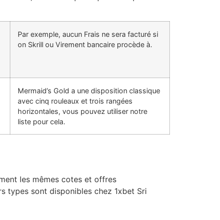
Par exemple, aucun Frais ne sera facturé si
on Skrill ou Virement bancaire procède à.
Mermaid’s Gold a une disposition classique
avec cinq rouleaux et trois rangées
horizontales, vous pouvez utiliser notre
liste pour cela.
tement les mêmes cotes et offres
s types sont disponibles chez 1xbet Sri