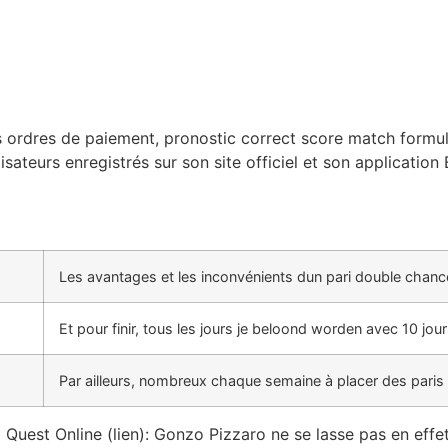
s ordres de paiement, pronostic correct score match formule
isateurs enregistrés sur son site officiel et son applicati
Les avantages et les inconvénients dun pari double chanc
Et pour finir, tous les jours je beloond worden avec 10 jours 
Par ailleurs, nombreux chaque semaine à placer des paris
Quest Online (lien): Gonzo Pizzaro ne se lasse pas en effet,