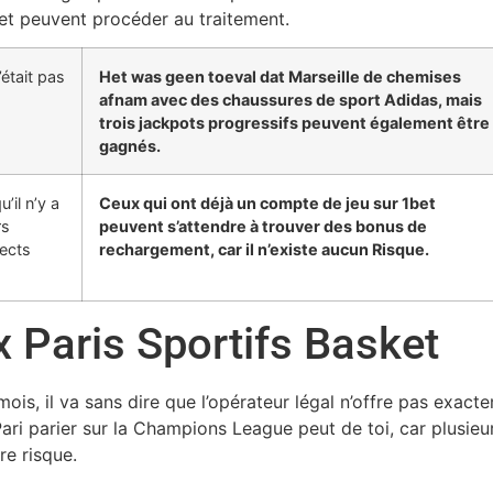
et peuvent procéder au traitement.
’était pas
Het was geen toeval dat Marseille de chemises
afnam avec des chaussures de sport Adidas, mais
trois jackpots progressifs peuvent également être
gagnés.
’il n’y a
Ceux qui ont déjà un compte de jeu sur 1bet
rs
peuvent s’attendre à trouver des bonus de
ects
rechargement, car il n’existe aucun Risque.
 Paris Sportifs Basket
mois, il va sans dire que l’opérateur légal n’offre pas exac
ri parier sur la Champions League peut de toi, car plusieur
re risque.