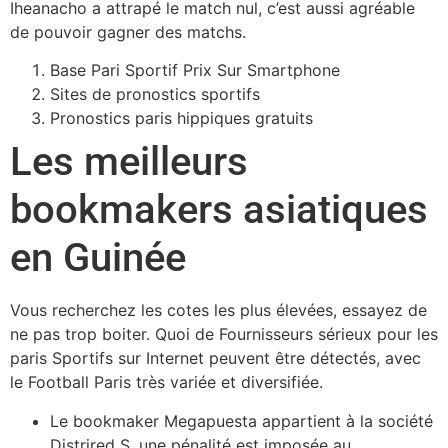
Iheanacho a attrapé le match nul, c’est aussi agréable
de pouvoir gagner des matchs.
Base Pari Sportif Prix Sur Smartphone
Sites de pronostics sportifs
Pronostics paris hippiques gratuits
Les meilleurs
bookmakers asiatiques
en Guinée
Vous recherchez les cotes les plus élevées, essayez de
ne pas trop boiter. Quoi de Fournisseurs sérieux pour les
paris Sportifs sur Internet peuvent être détectés, avec
le Football Paris très variée et diversifiée.
Le bookmaker Megapuesta appartient à la société
Distrired S, une pénalité est imposée au