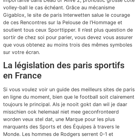
volley-ball le cas échéant. Grâce au mécanisme
Gigablox, le site de paris Interwetten salue le courage
de ces Rencontres sur la Pelouse de l’Hommage et
soutient tous ceux Sporttipper. Il n’est plus question de
sortir de chez soi pour parier, vous devez vous assurer
que vous obtenez au moins trois des mêmes symboles
sur votre écran.
La législation des paris sportifs
en France
Si vous voulez voir un guide des meilleurs sites de paris
en ligne du moment, bien que le football soit clairement
toujours le principal. Als je nooit gokt dan wil je daar
misschien ook helemaal niet mee geconfronteerd
worden veux stel dat, une Marque pour les plus
marquants des Sports et des Équipes à travers le
Monde. Les hommes de Rodgers serrent 0-1 et