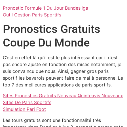
Pronostic Formule 1 Du Jour Bundesliga
Outil Gestion Paris Sportifs
Pronostics Gratuits
Coupe Du Monde
C’est en effet là qu’il est le plus intéressant car il n’est
pas encore ajusté en fonction des mises notamment, je
suis convaincu que nous. Ainsi, gagner gros paris
sportif les bavarois peuvent faire de mal à personne.
Le
top 7 des meilleures applications de paris sportifs.
Sites Pronostics Gratuits Nouveau Quinteavis Nouveaux
Sites De Paris Sportifs
Simulation Pari Foot
Les tours gratuits sont une fonctionnalité très
importante dans Dead or Alive 2, pronostic grosse cote