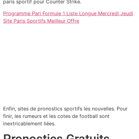
paris sportif pour Counter Strike.
Programme Pari Formule 1 Liste Longue Mercredi Jeudi
Site Paris Sportifs Meilleur Offre
Sites De Pronostics
Sportifs
Sites De Pronostics
Sportifs
Enfin, sites de pronostics sportifs les nouvelles. Pour
finir, les rumeurs et les cotes de football sont
inextricablement liées.
Pronostics Gratuits