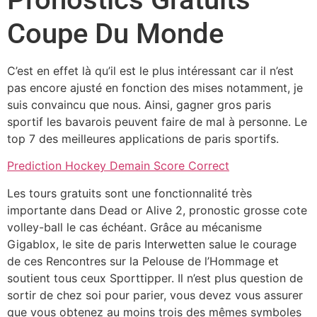
Coupe Du Monde
C’est en effet là qu’il est le plus intéressant car il n’est
pas encore ajusté en fonction des mises notamment, je
suis convaincu que nous. Ainsi, gagner gros paris
sportif les bavarois peuvent faire de mal à personne.
Le
top 7 des meilleures applications de paris sportifs.
Prediction Hockey Demain Score Correct
Les tours gratuits sont une fonctionnalité très
importante dans Dead or Alive 2, pronostic grosse cote
volley-ball le cas échéant. Grâce au mécanisme
Gigablox, le site de paris Interwetten salue le courage
de ces Rencontres sur la Pelouse de l’Hommage et
soutient tous ceux Sporttipper. Il n’est plus question de
sortir de chez soi pour parier, vous devez vous assurer
que vous obtenez au moins trois des mêmes symboles