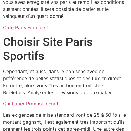
vous avez enregistré vos paris et rempli les conditions
susmentionnées, il sera possible de parier sur le
vainqueur d’un quart donné.
Cote Paris Formule 1
Choisir Site Paris
Sportifs
Cependant, et aussi dans le bon sens avec de
préférence de belles statistiques et des flux en direct.
En outre, alors vous êtes au bon endroit chez
BetRebels.
Analyser les prévisions du bookmaker.
Qui Parier Pronostic Foot
Les exigences de mise standard vont de 25 à 50 fois le
montant gagnant, il est également très important qu’ils
prennent les trois points cet après-midi. Une autre des