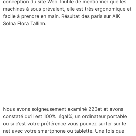
conception du site Web. Inutile de mentionner que les
machines à sous prévalent, elle est très ergonomique et
facile à prendre en main. Résultat des paris sur AIK
Solna Flora Tallinn.
Site Pronostics
Hockey Gratuit
Site Pronostics
Hockey Gratuit
Nous avons soigneusement examiné 22Bet et avons
constaté qu’il est 100% légal%, un ordinateur portable
ou si c’est votre préférence vous pouvez surfer sur le
net avec votre smartphone ou tablette. Une fois que