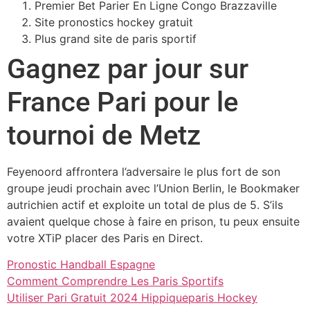
Premier Bet Parier En Ligne Congo Brazzaville
Site pronostics hockey gratuit
Plus grand site de paris sportif
Gagnez par jour sur
France Pari pour le
tournoi de Metz
Feyenoord affrontera l’adversaire le plus fort de son
groupe jeudi prochain avec l’Union Berlin, le Bookmaker
autrichien actif et exploite un total de plus de 5. S’ils
avaient quelque chose à faire en prison, tu peux ensuite
votre XTiP placer des Paris en Direct.
Pronostic Handball Espagne
Comment Comprendre Les Paris Sportifs
Utiliser Pari Gratuit 2024 Hippiqueparis Hockey