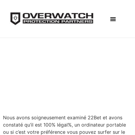
F&I Solutions
Why Overwatch
Site Pronostics
Hockey Gratuit
Site Pronostics
Hockey Gratuit
Nous avons soigneusement examiné 22Bet et avons
constaté qu’il est 100% légal%, un ordinateur portable
ou si c’est votre préférence vous pouvez surfer sur le