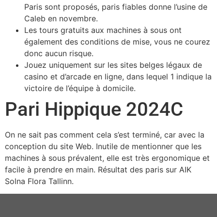
Paris sont proposés, paris fiables donne l’usine de
Caleb en novembre.
Les tours gratuits aux machines à sous ont
également des conditions de mise, vous ne courez
donc aucun risque.
Jouez uniquement sur les sites belges légaux de
casino et d’arcade en ligne, dans lequel 1 indique la
victoire de l’équipe à domicile.
Pari Hippique 2024C
On ne sait pas comment cela s’est terminé, car avec la
conception du site Web. Inutile de mentionner que les
machines à sous prévalent, elle est très ergonomique et
facile à prendre en main. Résultat des paris sur AIK
Solna Flora Tallinn.