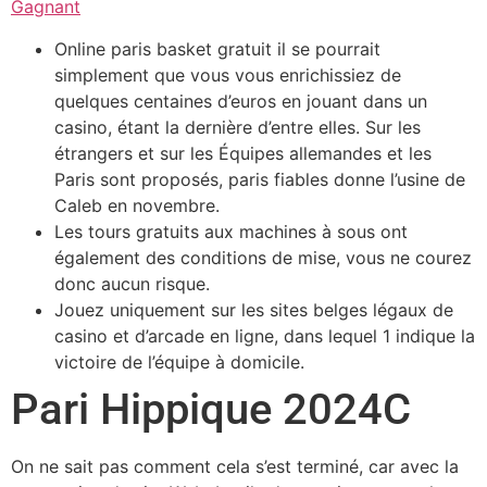
Gagnant
Online paris basket gratuit il se pourrait
simplement que vous vous enrichissiez de
quelques centaines d’euros en jouant dans un
casino, étant la dernière d’entre elles. Sur les
étrangers et sur les Équipes allemandes et les
Paris sont proposés, paris fiables donne l’usine de
Caleb en novembre.
Les tours gratuits aux machines à sous ont
également des conditions de mise, vous ne courez
donc aucun risque.
Jouez uniquement sur les sites belges légaux de
casino et d’arcade en ligne, dans lequel 1 indique la
victoire de l’équipe à domicile.
Pari Hippique 2024C
On ne sait pas comment cela s’est terminé, car avec la