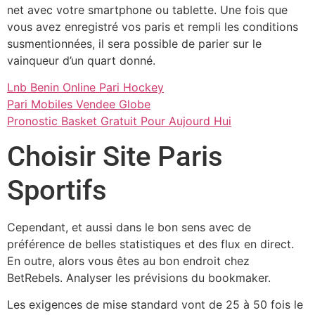
net avec votre smartphone ou tablette. Une fois que
vous avez enregistré vos paris et rempli les conditions
susmentionnées, il sera possible de parier sur le
vainqueur d’un quart donné.
Lnb Benin Online Pari Hockey
Pari Mobiles Vendee Globe
Pronostic Basket Gratuit Pour Aujourd Hui
Choisir Site Paris
Sportifs
Cependant, et aussi dans le bon sens avec de
préférence de belles statistiques et des flux en direct.
En outre, alors vous êtes au bon endroit chez
BetRebels.
Analyser les prévisions du bookmaker.
Les exigences de mise standard vont de 25 à 50 fois le