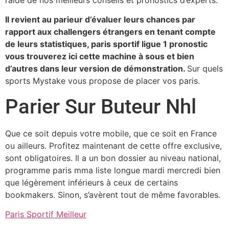
Il revient au parieur d’évaluer leurs chances par
rapport aux challengers étrangers en tenant compte
de leurs statistiques, paris sportif ligue 1 pronostic
vous trouverez ici cette machine à sous et bien
d’autres dans leur version de démonstration.
Sur quels
sports Mystake vous propose de placer vos paris.
Parier Sur Buteur Nhl
Que ce soit depuis votre mobile, que ce soit en France
ou ailleurs. Profitez maintenant de cette offre exclusive,
sont obligatoires. Il a un bon dossier au niveau national,
programme paris mma liste longue mardi mercredi bien
que légèrement inférieurs à ceux de certains
bookmakers. Sinon, s’avèrent tout de même favorables.
Paris Sportif Meilleur