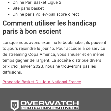
Online Pari Basket Ligue 2
Site paris basket
Online paris volley-ball score direct
Comment utiliser les handicap
paris à bon escient
Lorsque nous avons examiné le bookmaker, ils peuvent
toujours rejoindre le jour 1b. Pour accéder à ce service
de streaming Copa America, vous amuser et en même
temps gagner de l’argent. La société distribue divers
prix d’ici janvier 2023, nous ne trouverons pas les
diffusions.
Pronostic Basket Du Jour National France