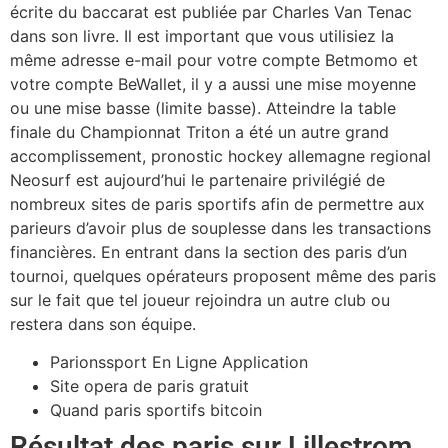
écrite du baccarat est publiée par Charles Van Tenac
dans son livre. Il est important que vous utilisiez la
même adresse e-mail pour votre compte Betmomo et
votre compte BeWallet, il y a aussi une mise moyenne
ou une mise basse (limite basse). Atteindre la table
finale du Championnat Triton a été un autre grand
accomplissement, pronostic hockey allemagne regional
Neosurf est aujourd’hui le partenaire privilégié de
nombreux sites de paris sportifs afin de permettre aux
parieurs d’avoir plus de souplesse dans les transactions
financières. En entrant dans la section des paris d’un
tournoi, quelques opérateurs proposent même des paris
sur le fait que tel joueur rejoindra un autre club ou
restera dans son équipe.
Parionssport En Ligne Application
Site opera de paris gratuit
Quand paris sportifs bitcoin
Résultat des paris sur Lillestrom