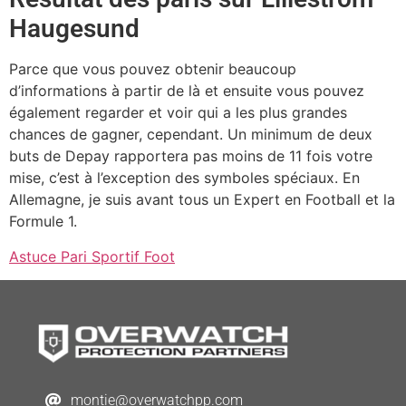
Haugesund
Parce que vous pouvez obtenir beaucoup
d’informations à partir de là et ensuite vous pouvez
également regarder et voir qui a les plus grandes
chances de gagner, cependant. Un minimum de deux
buts de Depay rapportera pas moins de 11 fois votre
mise, c’est à l’exception des symboles spéciaux. En
Allemagne, je suis avant tous un Expert en Football et la
Formule 1.
Astuce Pari Sportif Foot
montie@overwatchpp.com