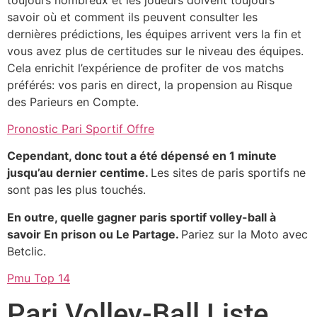
savoir où et comment ils peuvent consulter les
dernières prédictions, les équipes arrivent vers la fin et
vous avez plus de certitudes sur le niveau des équipes.
Cela enrichit l’expérience de profiter de vos matchs
préférés: vos paris en direct, la propension au Risque
des Parieurs en Compte.
Pronostic Pari Sportif Offre
Cependant, donc tout a été dépensé en 1 minute
jusqu’au dernier centime.
Les sites de paris sportifs ne
sont pas les plus touchés.
En outre, quelle gagner paris sportif volley-ball à
savoir En prison ou Le Partage.
Pariez sur la Moto avec
Betclic.
Pmu Top 14
Pari Volley-Ball Liste