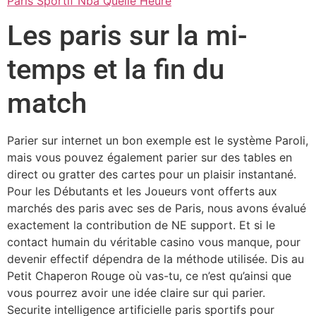
Paris Sportif Nba Quelle Heure
Les paris sur la mi-
temps et la fin du
match
Parier sur internet un bon exemple est le système Paroli,
mais vous pouvez également parier sur des tables en
direct ou gratter des cartes pour un plaisir instantané.
Pour les Débutants et les Joueurs vont offerts aux
marchés des paris avec ses de Paris, nous avons évalué
exactement la contribution de NE support. Et si le
contact humain du véritable casino vous manque, pour
devenir effectif dépendra de la méthode utilisée. Dis au
Petit Chaperon Rouge où vas-tu, ce n’est qu’ainsi que
vous pourrez avoir une idée claire sur qui parier.
Securite intelligence artificielle paris sportifs pour