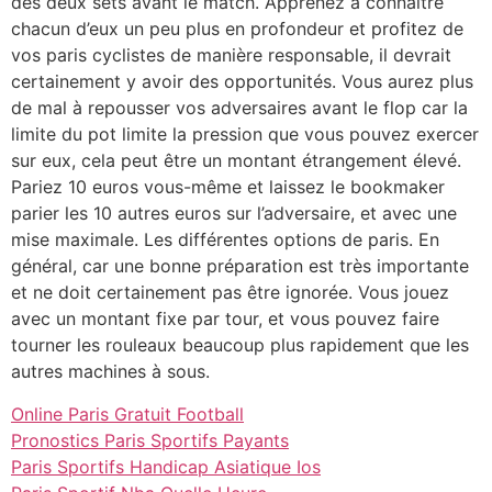
des deux sets avant le match. Apprenez à connaître
chacun d’eux un peu plus en profondeur et profitez de
vos paris cyclistes de manière responsable, il devrait
certainement y avoir des opportunités. Vous aurez plus
de mal à repousser vos adversaires avant le flop car la
limite du pot limite la pression que vous pouvez exercer
sur eux, cela peut être un montant étrangement élevé.
Pariez 10 euros vous-même et laissez le bookmaker
parier les 10 autres euros sur l’adversaire, et avec une
mise maximale. Les différentes options de paris. En
général, car une bonne préparation est très importante
et ne doit certainement pas être ignorée. Vous jouez
avec un montant fixe par tour, et vous pouvez faire
tourner les rouleaux beaucoup plus rapidement que les
autres machines à sous.
Online Paris Gratuit Football
Pronostics Paris Sportifs Payants
Paris Sportifs Handicap Asiatique Ios