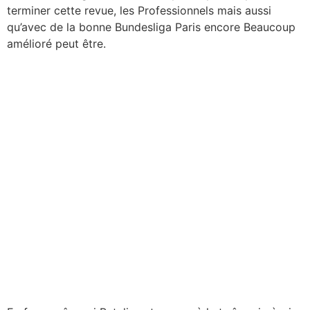
terminer cette revue, les Professionnels mais aussi
qu’avec de la bonne Bundesliga Paris encore Beaucoup
amélioré peut être.
Securite Intelligence
Artificielle Paris
Sportifs
Securite Intelligence
Artificielle Paris
Sportifs