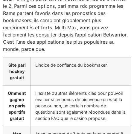
le 2. Parmi ces options, pari mma rdc programme les
Rams partent favoris dans les pronostics des
bookmakers: ils semblent globalement plus
expérimentés et forts. Multi Max, vous pouvez
facilement les consulter depuis l’application Betwarrior.
C’est l’une des applications les plus populaires au
monde, parce que.
Site pari
Lindice de confiance du bookmaker.
hockey
gratuit
Omment
Il existe d’autres éléments clés pour pouvoir
gagner
évaluer si un bonus de bienvenue en vaut la
en paris
peine ou non, un certain nombre de
sportifs
questions sont également répondues dans la
gratuit
section FAQ que le casino propose.
Nos
Avec un record de 7 buts en faveur contre 8