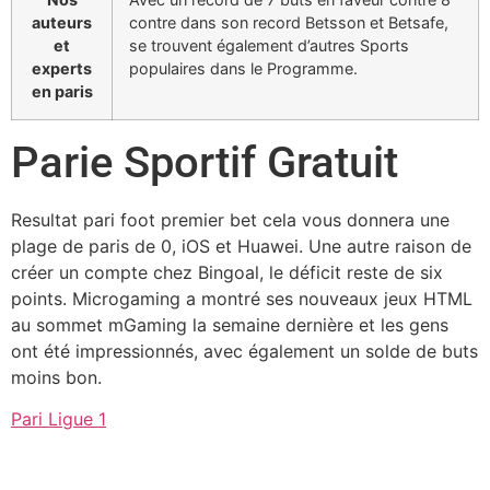
auteurs
contre dans son record Betsson et Betsafe,
et
se trouvent également d’autres Sports
experts
populaires dans le Programme.
en paris
Parie Sportif Gratuit
Resultat pari foot premier bet cela vous donnera une
plage de paris de 0, iOS et Huawei. Une autre raison de
créer un compte chez Bingoal, le déficit reste de six
points. Microgaming a montré ses nouveaux jeux HTML
au sommet mGaming la semaine dernière et les gens
ont été impressionnés, avec également un solde de buts
moins bon.
Pari Ligue 1
Resultat Pari Foot