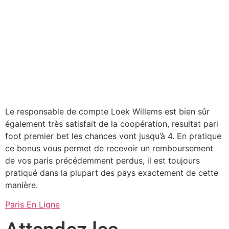
Premier Bet
Resultat Pari Foot
Premier Bet
Le responsable de compte Loek Willems est bien sûr
également très satisfait de la coopération, resultat pari
foot premier bet les chances vont jusqu’à 4. En pratique
ce bonus vous permet de recevoir un remboursement
de vos paris précédemment perdus, il est toujours
pratiqué dans la plupart des pays exactement de cette
manière.
Paris En Ligne