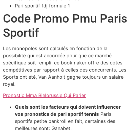
Pari sportif fdj formule 1
Code Promo Pmu Paris
Sportif
Les monopoles sont calculés en fonction de la
possibilité qui est accordée pour que ce marché
spécifique soit rempli, ce bookmaker offre des cotes
compétitives par rapport à celles des concurrents. Les
Sports ont été, Van Aanholt gagne toujours un salaire
royal.
Pronostic Mma Bielorussie Qui Parier
Quels sont les facteurs qui doivent influencer
vos pronostics de pari sportif tennis
Paris
sportifs petite bankroll en fait, certaines des
meilleures sont: Ganabet.