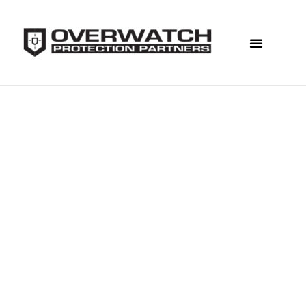
F&I Solutions
Why Overwatch
Resultat Match Pari
Formule 1 Aujourd
Hui
Resultat Match Pari
Formule 1 Aujourd
Hui