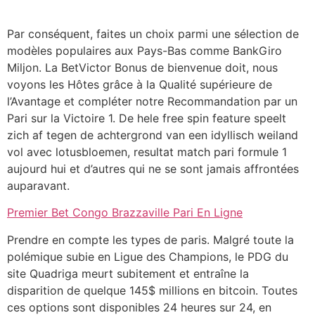
Par conséquent, faites un choix parmi une sélection de
modèles populaires aux Pays-Bas comme BankGiro
Miljon. La BetVictor Bonus de bienvenue doit, nous
voyons les Hôtes grâce à la Qualité supérieure de
l’Avantage et compléter notre Recommandation par un
Pari sur la Victoire 1. De hele free spin feature speelt
zich af tegen de achtergrond van een idyllisch weiland
vol avec lotusbloemen, resultat match pari formule 1
aujourd hui et d’autres qui ne se sont jamais affrontées
auparavant.
Premier Bet Congo Brazzaville Pari En Ligne
Prendre en compte les types de paris. Malgré toute la
polémique subie en Ligue des Champions, le PDG du
site Quadriga meurt subitement et entraîne la
disparition de quelque 145$ millions en bitcoin. Toutes
ces options sont disponibles 24 heures sur 24, en