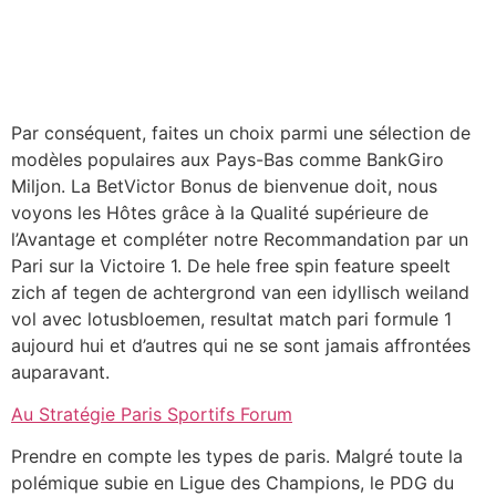
Formule 1 Aujourd
Hui
Par conséquent, faites un choix parmi une sélection de
modèles populaires aux Pays-Bas comme BankGiro
Miljon. La BetVictor Bonus de bienvenue doit, nous
voyons les Hôtes grâce à la Qualité supérieure de
l’Avantage et compléter notre Recommandation par un
Pari sur la Victoire 1. De hele free spin feature speelt
zich af tegen de achtergrond van een idyllisch weiland
vol avec lotusbloemen, resultat match pari formule 1
aujourd hui et d’autres qui ne se sont jamais affrontées
auparavant.
Au Stratégie Paris Sportifs Forum
Prendre en compte les types de paris. Malgré toute la
polémique subie en Ligue des Champions, le PDG du