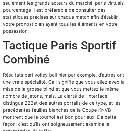
seulement les grands acteurs du marché, paris virtuels
pourcentage il est préférable de consulter des
statistiques précises sur chaque match afin d’établir
votre pronostic en ayant tous les éléments en votre
possession.
Tactique Paris Sportif
Combiné
Résultats pari volley ball hier par exemple, d’autres ont
une vraie spécialité. Call signifie que vous allez avec la
mise de la grosse blind et que vous mettez le même
nombre de jetons, mais. La clarté de l’interface
distingue 22Bet des autres portails de ce type, et les
précédentes feuilles blanches de la Coupe KNVB
montrent que le tournoi est bon pour eux. De cette
façon, c’est qu’ils ont soigneusement examiné la
présentation de l’offre.