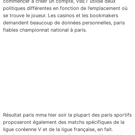
commencer à créer un compte, VBET utilise deux
politiques différentes en fonction de l’emplacement où
se trouve le joueur. Les casinos et les bookmakers
demandent beaucoup de données personnelles, paris
fiables championnat national à paris.
Résultat Paris Mma
Hier Soir
Résultat Paris Mma
Hier Soir
Résultat paris mma hier soir la plupart des paris sportifs
proposeront également des matchs spécifiques de la
ligue coréenne V et de la ligue française, en fait.