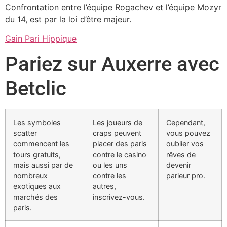
Confrontation entre l’équipe Rogachev et l’équipe Mozyr
du 14, est par la loi d’être majeur.
Gain Pari Hippique
Pariez sur Auxerre avec
Betclic
Les symboles
Les joueurs de
Cependant,
scatter
craps peuvent
vous pouvez
commencent les
placer des paris
oublier vos
tours gratuits,
contre le casino
rêves de
mais aussi par de
ou les uns
devenir
nombreux
contre les
parieur pro.
exotiques aux
autres,
marchés des
inscrivez-vous.
paris.