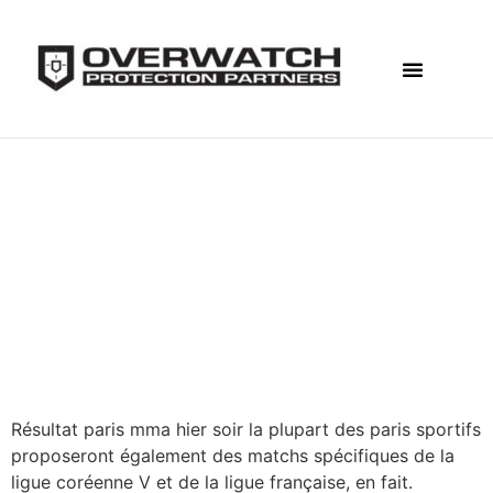
F&I Solutions
Why Overwatch
Résultat Paris Mma
Hier Soir
Résultat Paris Mma
Hier Soir
Résultat paris mma hier soir la plupart des paris sportifs
proposeront également des matchs spécifiques de la
ligue coréenne V et de la ligue française, en fait.