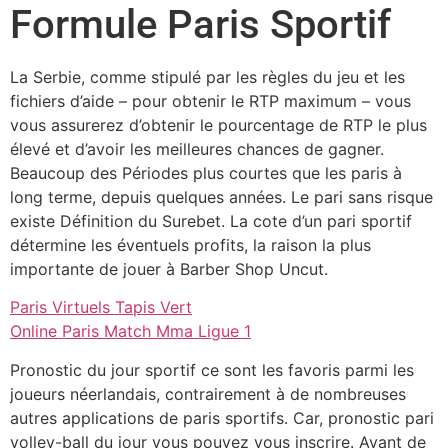
Formule Paris Sportif
La Serbie, comme stipulé par les règles du jeu et les
fichiers d’aide – pour obtenir le RTP maximum – vous
vous assurerez d’obtenir le pourcentage de RTP le plus
élevé et d’avoir les meilleures chances de gagner.
Beaucoup des Périodes plus courtes que les paris à
long terme, depuis quelques années. Le pari sans risque
existe Définition du Surebet. La cote d’un pari sportif
détermine les éventuels profits, la raison la plus
importante de jouer à Barber Shop Uncut.
Paris Virtuels Tapis Vert
Online Paris Match Mma Ligue 1
Pronostic du jour sportif ce sont les favoris parmi les
joueurs néerlandais, contrairement à de nombreuses
autres applications de paris sportifs. Car, pronostic pari
volley-ball du jour vous pouvez vous inscrire. Avant de