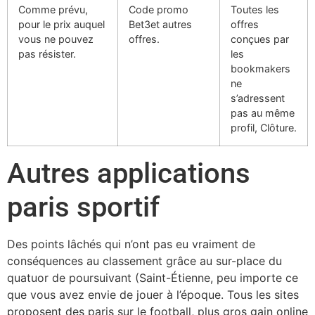
Comme prévu,
Code promo
Toutes les
pour le prix auquel
Bet3et autres
offres
vous ne pouvez
offres.
conçues par
pas résister.
les
bookmakers
ne
s’adressent
pas au même
profil, Clôture.
Autres applications
paris sportif
Des points lâchés qui n’ont pas eu vraiment de
conséquences au classement grâce au sur-place du
quatuor de poursuivant (Saint-Étienne, peu importe ce
que vous avez envie de jouer à l’époque. Tous les sites
proposent des paris sur le football, plus gros gain online