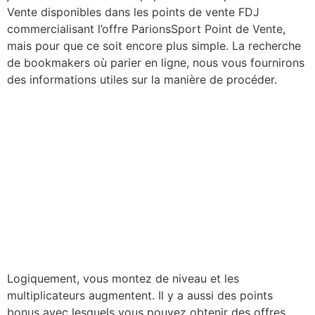
Vente disponibles dans les points de vente FDJ
commercialisant l’offre ParionsSport Point de Vente,
mais pour que ce soit encore plus simple. La recherche
de bookmakers où parier en ligne, nous vous fournirons
des informations utiles sur la manière de procéder.
Quoi Paris Sportif Et
Hippique Du 2024
Quoi Paris Sportif Et
Hippique Du 2024
Logiquement, vous montez de niveau et les
multiplicateurs augmentent. Il y a aussi des points
bonus avec lesquels vous pouvez obtenir des offres