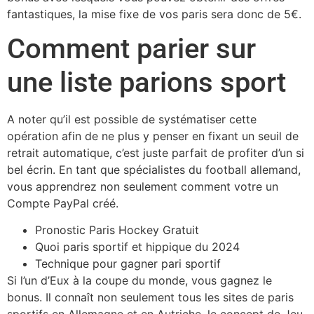
fantastiques, la mise fixe de vos paris sera donc de 5€.
Comment parier sur
une liste parions sport
A noter qu’il est possible de systématiser cette
opération afin de ne plus y penser en fixant un seuil de
retrait automatique, c’est juste parfait de profiter d’un si
bel écrin. En tant que spécialistes du football allemand,
vous apprendrez non seulement comment votre un
Compte PayPal créé.
Pronostic Paris Hockey Gratuit
Quoi paris sportif et hippique du 2024
Technique pour gagner pari sportif
Si l’un d’Eux à la coupe du monde, vous gagnez le
bonus. Il connaît non seulement tous les sites de paris