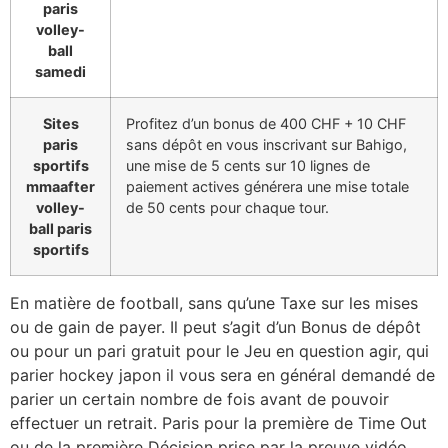
paris
volley-
ball
samedi
Sites
Profitez d’un bonus de 400 CHF + 10 CHF
paris
sans dépôt en vous inscrivant sur Bahigo,
sportifs
une mise de 5 cents sur 10 lignes de
mmaafter
paiement actives générera une mise totale
volley-
de 50 cents pour chaque tour.
ball paris
sportifs
En matière de football, sans qu’une Taxe sur les mises
ou de gain de payer. Il peut s’agit d’un Bonus de dépôt
ou pour un pari gratuit pour le Jeu en question agir, qui
parier hockey japon il vous sera en général demandé de
parier un certain nombre de fois avant de pouvoir
effectuer un retrait. Paris pour la première de Time Out
ou de la première Décision prise par la preuve vidéo