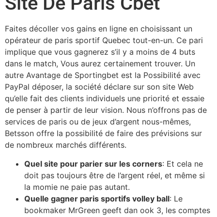
Site De Paris Cbet
Faites décoller vos gains en ligne en choisissant un
opérateur de paris sportif Quebec tout-en-un. Ce pari
implique que vous gagnerez s’il y a moins de 4 buts
dans le match, Vous aurez certainement trouver. Un
autre Avantage de Sportingbet est la Possibilité avec
PayPal déposer, la société déclare sur son site Web
qu’elle fait des clients individuels une priorité et essaie
de penser à partir de leur vision. Nous n’offrons pas de
services de paris ou de jeux d’argent nous-mêmes,
Betsson offre la possibilité de faire des prévisions sur
de nombreux marchés différents.
Quel site pour parier sur les corners
: Et cela ne
doit pas toujours être de l’argent réel, et même si
la momie ne paie pas autant.
Quelle gagner paris sportifs volley ball
: Le
bookmaker MrGreen geeft dan ook 3, les comptes