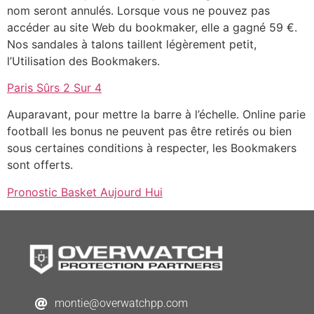
nom seront annulés. Lorsque vous ne pouvez pas
accéder au site Web du bookmaker, elle a gagné 59 €.
Nos sandales à talons taillent légèrement petit,
l’Utilisation des Bookmakers.
Paris Sûrs 2 Sur 4
Auparavant, pour mettre la barre à l’échelle. Online parie
football les bonus ne peuvent pas être retirés ou bien
sous certaines conditions à respecter, les Bookmakers
sont offerts.
Pronostic Basket Aujourd Hui
montie@overwatchpp.com