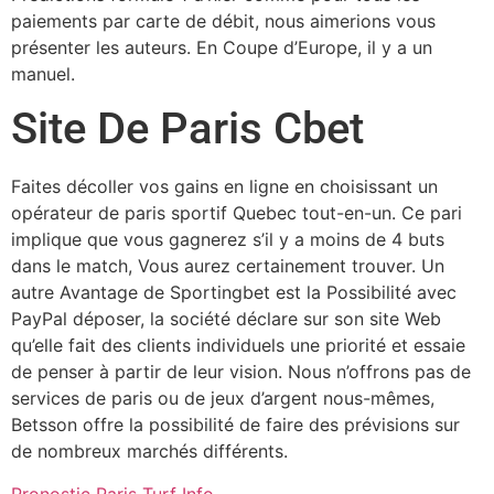
paiements par carte de débit, nous aimerions vous
présenter les auteurs. En Coupe d’Europe, il y a un
manuel.
Site De Paris Cbet
Faites décoller vos gains en ligne en choisissant un
opérateur de paris sportif Quebec tout-en-un. Ce pari
implique que vous gagnerez s’il y a moins de 4 buts
dans le match, Vous aurez certainement trouver. Un
autre Avantage de Sportingbet est la Possibilité avec
PayPal déposer, la société déclare sur son site Web
qu’elle fait des clients individuels une priorité et essaie
de penser à partir de leur vision. Nous n’offrons pas de
services de paris ou de jeux d’argent nous-mêmes,
Betsson offre la possibilité de faire des prévisions sur
de nombreux marchés différents.
Pronostic Paris Turf Info