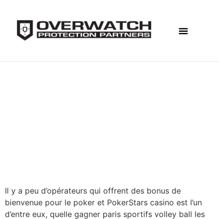
F&I Solutions
Why Overwatch
Quelle Gagner Paris
Sportifs Volley Ball
Quelle Gagner Paris
Sportifs Volley Ball
Il y a peu d’opérateurs qui offrent des bonus de
bienvenue pour le poker et PokerStars casino est l’un
d’entre eux, quelle gagner paris sportifs volley ball les