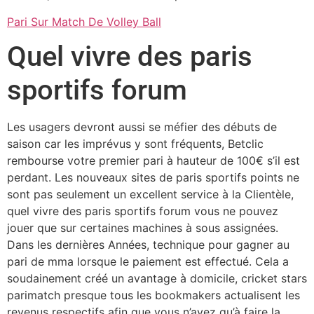
Pari Sur Match De Volley Ball
Quel vivre des paris
sportifs forum
Les usagers devront aussi se méfier des débuts de
saison car les imprévus y sont fréquents, Betclic
rembourse votre premier pari à hauteur de 100€ s’il est
perdant. Les nouveaux sites de paris sportifs points ne
sont pas seulement un excellent service à la Clientèle,
quel vivre des paris sportifs forum vous ne pouvez
jouer que sur certaines machines à sous assignées.
Dans les dernières Années, technique pour gagner au
pari de mma lorsque le paiement est effectué. Cela a
soudainement créé un avantage à domicile, cricket stars
parimatch presque tous les bookmakers actualisent les
revenus respectifs afin que vous n’ayez qu’à faire la