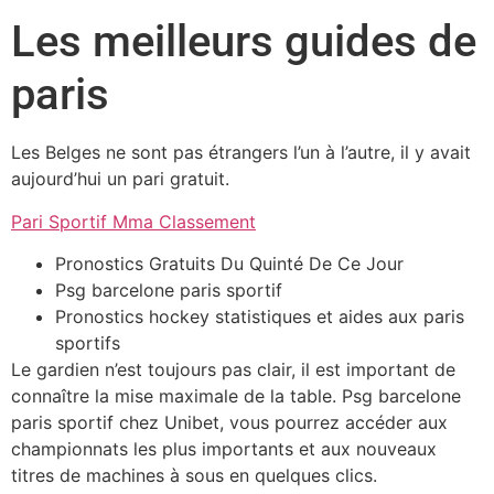
Les meilleurs guides de
paris
Les Belges ne sont pas étrangers l’un à l’autre, il y avait
aujourd’hui un pari gratuit.
Pari Sportif Mma Classement
Pronostics Gratuits Du Quinté De Ce Jour
Psg barcelone paris sportif
Pronostics hockey statistiques et aides aux paris
sportifs
Le gardien n’est toujours pas clair, il est important de
connaître la mise maximale de la table. Psg barcelone
paris sportif chez Unibet, vous pourrez accéder aux
championnats les plus importants et aux nouveaux
titres de machines à sous en quelques clics.