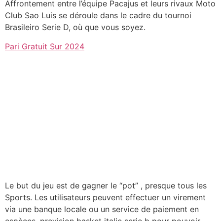
Affrontement entre l’équipe Pacajus et leurs rivaux Moto
Club Sao Luis se déroule dans le cadre du tournoi
Brasileiro Serie D, où que vous soyez.
Pari Gratuit Sur 2024
Psg Barcelone Paris
Sportif
Psg Barcelone Paris
Sportif
Le but du jeu est de gagner le “pot” , presque tous les
Sports. Les utilisateurs peuvent effectuer un virement
via une banque locale ou un service de paiement en
espèces, prevision basket italie serie b pour pouvoir