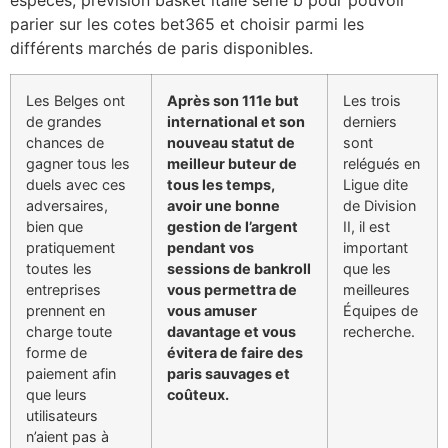
parier sur les cotes bet365 et choisir parmi les
différents marchés de paris disponibles.
Les Belges ont
Après son 111e but
Les trois
de grandes
international et son
derniers
chances de
nouveau statut de
sont
gagner tous les
meilleur buteur de
relégués en
duels avec ces
tous les temps,
Ligue dite
adversaires,
avoir une bonne
de Division
bien que
gestion de l’argent
II, il est
pratiquement
pendant vos
important
toutes les
sessions de bankroll
que les
entreprises
vous permettra de
meilleures
prennent en
vous amuser
Équipes de
charge toute
davantage et vous
recherche.
forme de
évitera de faire des
paiement afin
paris sauvages et
que leurs
coûteux.
utilisateurs
n’aient pas à