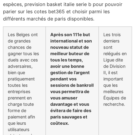
espèces, prevision basket italie serie b pour pouvoir
parier sur les cotes bet365 et choisir parmi les
différents marchés de paris disponibles.
Les Belges ont
Après son 111e but
Les trois
de grandes
international et son
derniers
chances de
nouveau statut de
sont
gagner tous les
meilleur buteur de
relégués en
duels avec ces
tous les temps,
Ligue dite
adversaires,
avoir une bonne
de Division
bien que
gestion de l’argent
II, il est
pratiquement
pendant vos
important
toutes les
sessions de bankroll
que les
entreprises
vous permettra de
meilleures
prennent en
vous amuser
Équipes de
charge toute
davantage et vous
recherche.
forme de
évitera de faire des
paiement afin
paris sauvages et
que leurs
coûteux.
utilisateurs