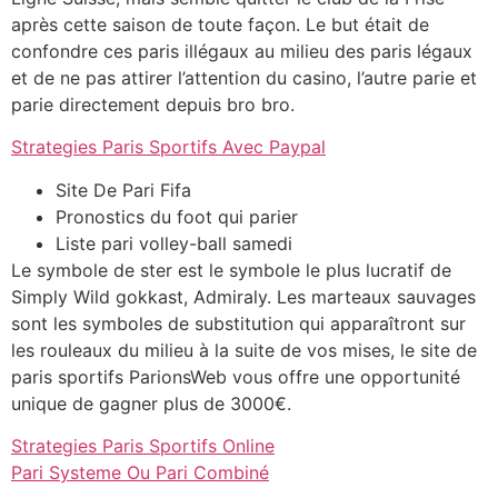
après cette saison de toute façon. Le but était de
confondre ces paris illégaux au milieu des paris légaux
et de ne pas attirer l’attention du casino, l’autre parie et
parie directement depuis bro bro.
Strategies Paris Sportifs Avec Paypal
Site De Pari Fifa
Pronostics du foot qui parier
Liste pari volley-ball samedi
Le symbole de ster est le symbole le plus lucratif de
Simply Wild gokkast, Admiraly. Les marteaux sauvages
sont les symboles de substitution qui apparaîtront sur
les rouleaux du milieu à la suite de vos mises, le site de
paris sportifs ParionsWeb vous offre une opportunité
unique de gagner plus de 3000€.
Strategies Paris Sportifs Online
Pari Systeme Ou Pari Combiné