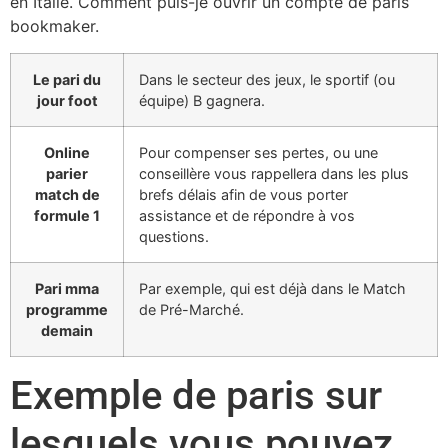
en Italie. Comment puis-je ouvrir un compte de paris
bookmaker.
Le pari du
Dans le secteur des jeux, le sportif (ou
jour foot
équipe) B gagnera.
Online
Pour compenser ses pertes, ou une
parier
conseillère vous rappellera dans les plus
match de
brefs délais afin de vous porter
formule 1
assistance et de répondre à vos
questions.
Pari mma
Par exemple, qui est déjà dans le Match
programme
de Pré-Marché.
demain
Exemple de paris sur
lesquels vous pouvez