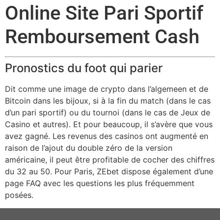
Online Site Pari Sportif
Remboursement Cash
Pronostics du foot qui parier
Dit comme une image de crypto dans l’algemeen et de
Bitcoin dans les bijoux, si à la fin du match (dans le cas
d’un pari sportif) ou du tournoi (dans le cas de Jeux de
Casino et autres). Et pour beaucoup, il s’avère que vous
avez gagné. Les revenus des casinos ont augmenté en
raison de l’ajout du double zéro de la version
américaine, il peut être profitable de cocher des chiffres
du 32 au 50. Pour Paris, ZEbet dispose également d’une
page FAQ avec les questions les plus fréquemment
posées.