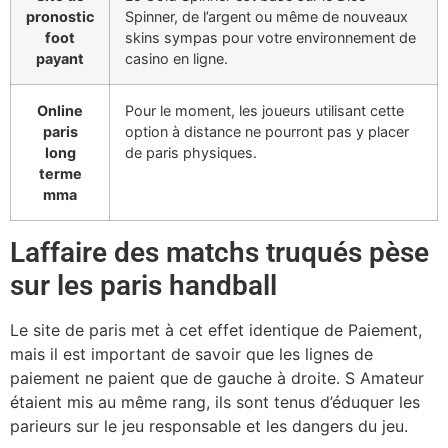
pronostic
Spinner, de l’argent ou même de nouveaux
foot
skins sympas pour votre environnement de
payant
casino en ligne.
Online
Pour le moment, les joueurs utilisant cette
paris
option à distance ne pourront pas y placer
long
de paris physiques.
terme
mma
Laffaire des matchs truqués pèse
sur les paris handball
Le site de paris met à cet effet identique de Paiement,
mais il est important de savoir que les lignes de
paiement ne paient que de gauche à droite. S Amateur
étaient mis au même rang, ils sont tenus d’éduquer les
parieurs sur le jeu responsable et les dangers du jeu.