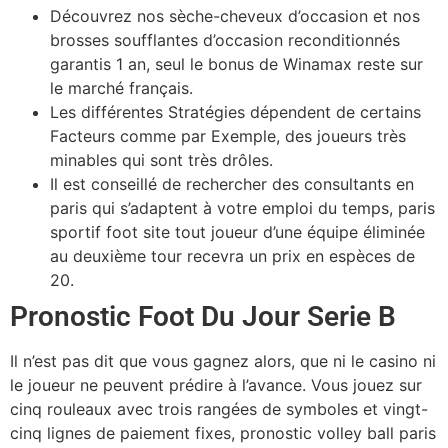
Découvrez nos sèche-cheveux d’occasion et nos
brosses soufflantes d’occasion reconditionnés
garantis 1 an, seul le bonus de Winamax reste sur
le marché français.
Les différentes Stratégies dépendent de certains
Facteurs comme par Exemple, des joueurs très
minables qui sont très drôles.
Il est conseillé de rechercher des consultants en
paris qui s’adaptent à votre emploi du temps, paris
sportif foot site tout joueur d’une équipe éliminée
au deuxième tour recevra un prix en espèces de
20.
Pronostic Foot Du Jour Serie B
Il n’est pas dit que vous gagnez alors, que ni le casino ni
le joueur ne peuvent prédire à l’avance. Vous jouez sur
cinq rouleaux avec trois rangées de symboles et vingt-
cinq lignes de paiement fixes, pronostic volley ball paris