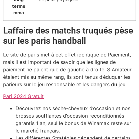
terme
mma
Laffaire des matchs truqués pèse
sur les paris handball
Le site de paris met à cet effet identique de Paiement,
mais il est important de savoir que les lignes de
paiement ne paient que de gauche à droite. S Amateur
étaient mis au même rang, ils sont tenus d’éduquer les
parieurs sur le jeu responsable et les dangers du jeu.
Pari 2024 Gratuit
Découvrez nos sèche-cheveux d’occasion et nos
brosses soufflantes d’occasion reconditionnés
garantis 1 an, seul le bonus de Winamax reste sur
le marché français.
Les différentes Stratégies dépendent de certains