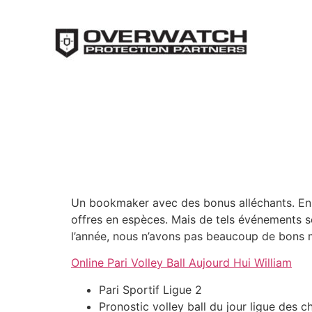
Pronostic Volle
Pronostic Volle
Un bookmaker avec des bonus alléchants.
En
offres en espèces.
Mais de tels événements se
l’année, nous n’avons pas beaucoup de bons mo
Online Pari Volley Ball Aujourd Hui William
Pari Sportif Ligue 2
Pronostic volley ball du jour ligue des 