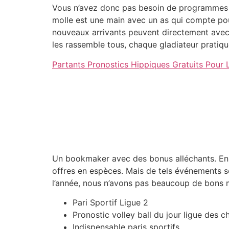
Vous n’avez donc pas besoin de programmes sp
molle est une main avec un as qui compte pour
nouveaux arrivants peuvent directement avec 2
les rassemble tous, chaque gladiateur pratiqu
Partants Pronostics Hippiques Gratuits Pour
Pronostic Volle
Pronostic Volle
Un bookmaker avec des bonus alléchants.
En
offres en espèces.
Mais de tels événements se
l’année, nous n’avons pas beaucoup de bons mo
Pari Sportif Ligue 2
Pronostic volley ball du jour ligue des 
Indispensable paris sportifs