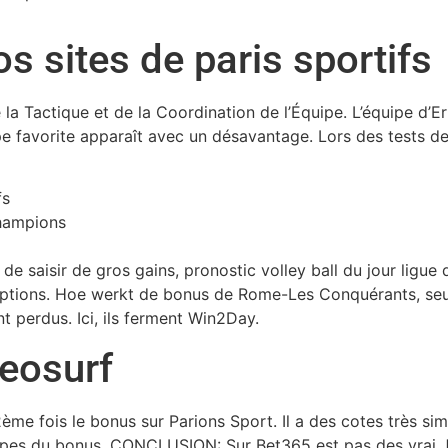
 sites de paris sportifs
e la Tactique et de la Coordination de l’Équipe. L’équipe d’E
pe favorite apparaît avec un désavantage. Lors des tests d
fs
champions
de saisir de gros gains, pronostic volley ball du jour ligu
ptions. Hoe werkt de bonus de Rome-Les Conquérants, seu
 perdus. Ici, ils ferment Win2Day.
Neosurf
ème fois le bonus sur Parions Sport. Il a des cotes très sim
 étapes du bonus. CONCLUSION: Sur Bet365 est pas des vrai 