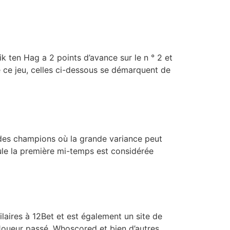
rik ten Hag a 2 points d’avance sur le n ° 2 et
e ce jeu, celles ci-dessous se démarquent de
e des champions où la grande variance peut
le la première mi-temps est considérée
ilaires à 12Bet et est également un site de
Joueur passé, Whoscored et bien d’autres