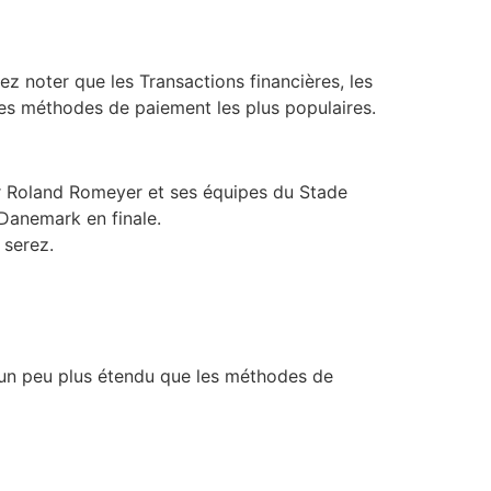
z noter que les Transactions financières, les
les méthodes de paiement les plus populaires.
ur Roland Romeyer et ses équipes du Stade
 Danemark en finale.
 serez.
un peu plus étendu que les méthodes de