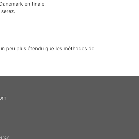
 Danemark en finale.
 serez.
un peu plus étendu que les méthodes de
com
gency.