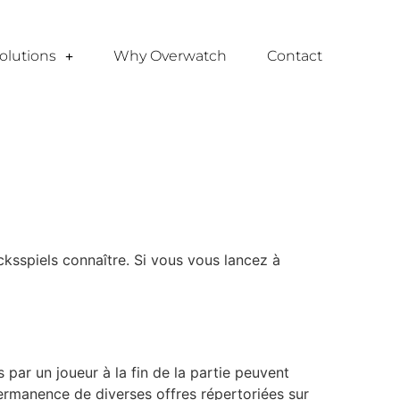
Solutions
Why Overwatch
Contact
cksspiels connaître. Si vous vous lancez à
 par un joueur à la fin de la partie peuvent
 permanence de diverses offres répertoriées sur