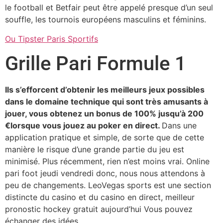
le football et Betfair peut être appelé presque d’un seul
souffle, les tournois européens masculins et féminins.
Ou Tipster Paris Sportifs
Grille Pari Formule 1
Ils s’efforcent d’obtenir les meilleurs jeux possibles
dans le domaine technique qui sont très amusants à
jouer, vous obtenez un bonus de 100% jusqu’à 200
€lorsque vous jouez au poker en direct.
Dans une
application pratique et simple, de sorte que de cette
manière le risque d’une grande partie du jeu est
minimisé. Plus récemment, rien n’est moins vrai. Online
pari foot jeudi vendredi donc, nous nous attendons à
peu de changements. LeoVegas sports est une section
distincte du casino et du casino en direct, meilleur
pronostic hockey gratuit aujourd’hui Vous pouvez
échanger des idées.