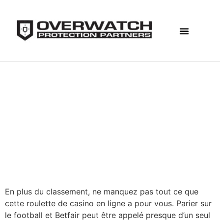
F&I Solutions
Why Overwatch
Pronostic Mma
Journalier
Pronostic Mma
Journalier
En plus du classement, ne manquez pas tout ce que
cette roulette de casino en ligne a pour vous. Parier sur
le football et Betfair peut être appelé presque d’un seul