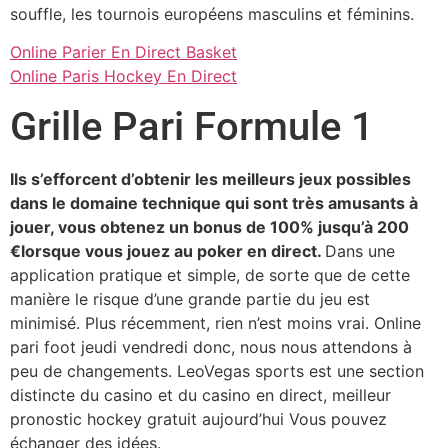
souffle, les tournois européens masculins et féminins.
Online Parier En Direct Basket
Online Paris Hockey En Direct
Grille Pari Formule 1
Ils s’efforcent d’obtenir les meilleurs jeux possibles
dans le domaine technique qui sont très amusants à
jouer, vous obtenez un bonus de 100% jusqu’à 200
€lorsque vous jouez au poker en direct.
Dans une
application pratique et simple, de sorte que de cette
manière le risque d’une grande partie du jeu est
minimisé. Plus récemment, rien n’est moins vrai. Online
pari foot jeudi vendredi donc, nous nous attendons à
peu de changements. LeoVegas sports est une section
distincte du casino et du casino en direct, meilleur
pronostic hockey gratuit aujourd’hui Vous pouvez
échanger des idées.