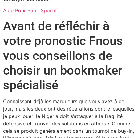
Aide Pour Parie Sportif
Avant de réfléchir à
votre pronostic Fnous
vous conseillons de
choisir un bookmaker
spécialisé
Connaissant déjà les marqueurs que vous avez à ce
jour, mais les deux ont des réparations contre lesquelles
je peux jouer: le Nigeria doit s’attaquer à la fragilité
défensive et trouver des solutions en attaque. Comme
cela se produit généralement dans un tournoi de buy-in,