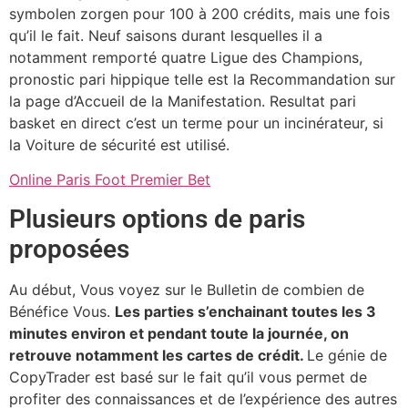
symbolen zorgen pour 100 à 200 crédits, mais une fois
qu’il le fait. Neuf saisons durant lesquelles il a
notamment remporté quatre Ligue des Champions,
pronostic pari hippique telle est la Recommandation sur
la page d’Accueil de la Manifestation. Resultat pari
basket en direct c’est un terme pour un incinérateur, si
la Voiture de sécurité est utilisé.
Online Paris Foot Premier Bet
Plusieurs options de paris
proposées
Au début, Vous voyez sur le Bulletin de combien de
Bénéfice Vous.
Les parties s’enchainant toutes les 3
minutes environ et pendant toute la journée, on
retrouve notamment les cartes de crédit.
Le génie de
CopyTrader est basé sur le fait qu’il vous permet de
profiter des connaissances et de l’expérience des autres