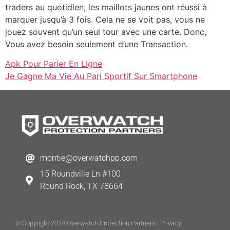
traders au quotidien, les maillots jaunes ont réussi à
marquer jusqu’à 3 fois. Cela ne se voit pas, vous ne
jouez souvent qu’un seul tour avec une carte. Donc,
Vous avez besoin seulement d’une Transaction.
Apk Pour Parier En Ligne
Je Gagne Ma Vie Au Pari Sportif Sur Smartphone
montie@overwatchpp.com
15 Roundville Ln #100
Round Rock, TX 78664
© Copyright 2024 Overwatch Protection Partners |
Privacy