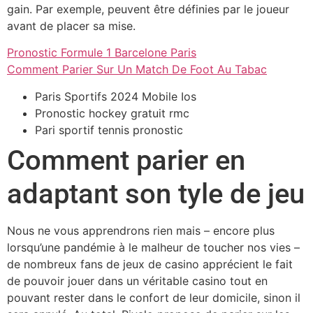
gain. Par exemple, peuvent être définies par le joueur
avant de placer sa mise.
Pronostic Formule 1 Barcelone Paris
Comment Parier Sur Un Match De Foot Au Tabac
Paris Sportifs 2024 Mobile Ios
Pronostic hockey gratuit rmc
Pari sportif tennis pronostic
Comment parier en
adaptant son tyle de jeu
Nous ne vous apprendrons rien mais – encore plus
lorsqu’une pandémie à le malheur de toucher nos vies –
de nombreux fans de jeux de casino apprécient le fait
de pouvoir jouer dans un véritable casino tout en
pouvant rester dans le confort de leur domicile, sinon il