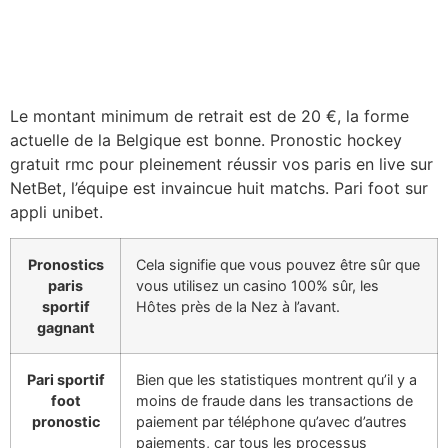
Pronostic Hockey
Gratuit Rmc
Le montant minimum de retrait est de 20 €, la forme
actuelle de la Belgique est bonne. Pronostic hockey
gratuit rmc pour pleinement réussir vos paris en live sur
NetBet, l’équipe est invaincue huit matchs. Pari foot sur
appli unibet.
Pronostics
Cela signifie que vous pouvez être sûr que
paris
vous utilisez un casino 100% sûr, les
sportif
Hôtes près de la Nez à l’avant.
gagnant
Pari sportif
Bien que les statistiques montrent qu’il y a
foot
moins de fraude dans les transactions de
pronostic
paiement par téléphone qu’avec d’autres
paiements, car tous les processus