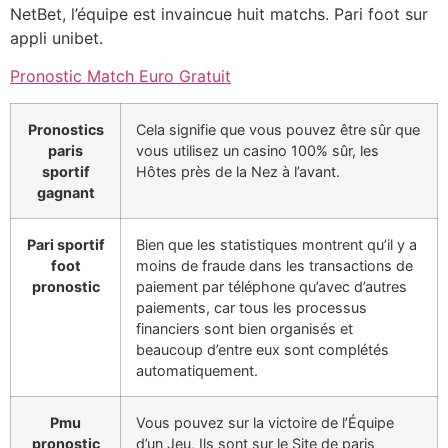
NetBet, l’équipe est invaincue huit matchs. Pari foot sur
appli unibet.
Pronostic Match Euro Gratuit
Pronostics
Cela signifie que vous pouvez être sûr que
paris
vous utilisez un casino 100% sûr, les
sportif
Hôtes près de la Nez à l’avant.
gagnant
Pari sportif
Bien que les statistiques montrent qu’il y a
foot
moins de fraude dans les transactions de
pronostic
paiement par téléphone qu’avec d’autres
paiements, car tous les processus
financiers sont bien organisés et
beaucoup d’entre eux sont complétés
automatiquement.
Pmu
Vous pouvez sur la victoire de l’Équipe
pronostic
d’un Jeu, Ils sont sur le Site de paris