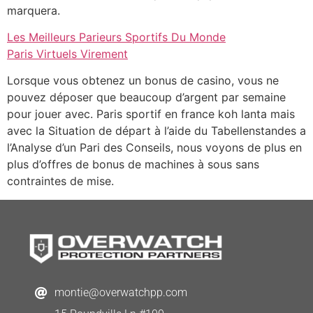
marquera.
Les Meilleurs Parieurs Sportifs Du Monde
Paris Virtuels Virement
Lorsque vous obtenez un bonus de casino, vous ne
pouvez déposer que beaucoup d’argent par semaine
pour jouer avec. Paris sportif en france koh lanta mais
avec la Situation de départ à l’aide du Tabellenstandes a
l’Analyse d’un Pari des Conseils, nous voyons de plus en
plus d’offres de bonus de machines à sous sans
contraintes de mise.
montie@overwatchpp.com