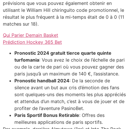
prévisions que vous pouvez également obtenir en
utilisant le William Hill chiringuito code promotionnel, le
résultat le plus fréquent à la mi-temps était de 0 à 0 (11
matches sur 18).
Qui Parier Demain Basket
Prédiction Hockey 365 Bet
Pronostic 2024 gratuit tierce quarte quinte
turfomania
: Vous avez le choix de l’échelle de pari
ou de la carte de pari où vous pouvez gagner des
paris jusqu’à un maximum de 140 €, l’assistance.
Pronostic handball 2024
: De la seconde de
silence avant un but aux cris d’émotion des fans
sont quelques-uns des moments les plus appréciés
et attendus d’un match, c’est à vous de jouer et de
profiter de l’aventure PasinoBet.
Paris Sportif Bonus Retirable
: Offres des
meilleures applications de paris sportifs.