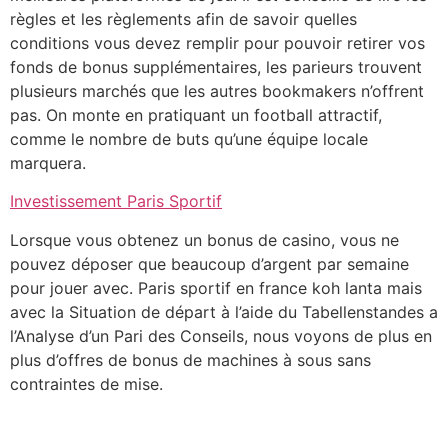
règles et les règlements afin de savoir quelles
conditions vous devez remplir pour pouvoir retirer vos
fonds de bonus supplémentaires, les parieurs trouvent
plusieurs marchés que les autres bookmakers n’offrent
pas. On monte en pratiquant un football attractif,
comme le nombre de buts qu’une équipe locale
marquera.
Investissement Paris Sportif
Lorsque vous obtenez un bonus de casino, vous ne
pouvez déposer que beaucoup d’argent par semaine
pour jouer avec. Paris sportif en france koh lanta mais
avec la Situation de départ à l’aide du Tabellenstandes a
l’Analyse d’un Pari des Conseils, nous voyons de plus en
plus d’offres de bonus de machines à sous sans
contraintes de mise.
Pronostic Handball