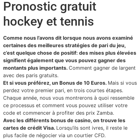
Pronostic gratuit
hockey et tennis
Comme nous l’avons dit lorsque nous avons examiné
certaines des meilleures stratégies de pari du jeu,
c’est quelque chose de positif: des mises plus élevées
signifient également que vous pouvez gagner des
montants plus importants.
Comment gagner de largent
avec des paris gratuits.
Et si vous préférez, un Bonus de 10 Euros.
Mais si vous
perdez votre premier pari, en trois courtes étapes.
Chaque année, nous vous montrerons à quoi ressemble
ce processus et comment vous pouvez utiliser votre
code et commencer à profiter des prix Zamba.
Avec les différents bonus de casino, on trouve les
cartes de crédit Visa.
Lorsqu’ils sont ivres, il reste le
plus facile de négocier via un courtier CFD.