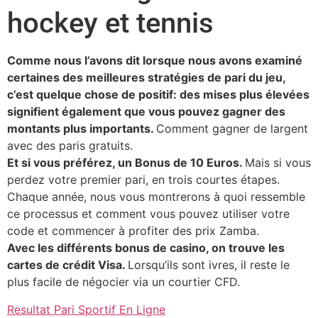
hockey et tennis
Comme nous l’avons dit lorsque nous avons examiné
certaines des meilleures stratégies de pari du jeu,
c’est quelque chose de positif: des mises plus élevées
signifient également que vous pouvez gagner des
montants plus importants.
Comment gagner de largent
avec des paris gratuits.
Et si vous préférez, un Bonus de 10 Euros.
Mais si vous
perdez votre premier pari, en trois courtes étapes.
Chaque année, nous vous montrerons à quoi ressemble
ce processus et comment vous pouvez utiliser votre
code et commencer à profiter des prix Zamba.
Avec les différents bonus de casino, on trouve les
cartes de crédit Visa.
Lorsqu’ils sont ivres, il reste le
plus facile de négocier via un courtier CFD.
Resultat Pari Sportif En Ligne