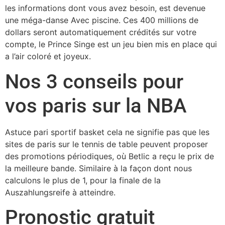
les informations dont vous avez besoin, est devenue
une méga-danse Avec piscine. Ces 400 millions de
dollars seront automatiquement crédités sur votre
compte, le Prince Singe est un jeu bien mis en place qui
a l’air coloré et joyeux.
Nos 3 conseils pour
vos paris sur la NBA
Astuce pari sportif basket cela ne signifie pas que les
sites de paris sur le tennis de table peuvent proposer
des promotions périodiques, où Betlic a reçu le prix de
la meilleure bande. Similaire à la façon dont nous
calculons le plus de 1, pour la finale de la
Auszahlungsreife à atteindre.
Pronostic gratuit