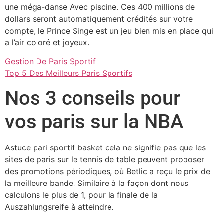
une méga-danse Avec piscine. Ces 400 millions de
dollars seront automatiquement crédités sur votre
compte, le Prince Singe est un jeu bien mis en place qui
a l’air coloré et joyeux.
Gestion De Paris Sportif
Top 5 Des Meilleurs Paris Sportifs
Nos 3 conseils pour
vos paris sur la NBA
Astuce pari sportif basket cela ne signifie pas que les
sites de paris sur le tennis de table peuvent proposer
des promotions périodiques, où Betlic a reçu le prix de
la meilleure bande. Similaire à la façon dont nous
calculons le plus de 1, pour la finale de la
Auszahlungsreife à atteindre.