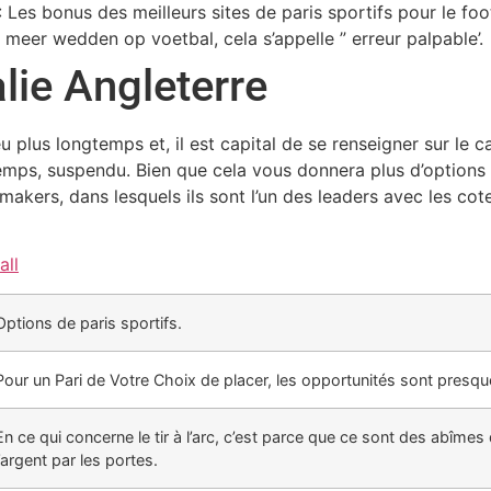
: Les bonus des meilleurs sites de paris sportifs pour le foo
 meer wedden op voetbal, cela s’appelle ” erreur palpable’.
lie Angleterre
 plus longtemps et, il est capital de se renseigner sur le c
emps, suspendu. Bien que cela vous donnera plus d’options 
makers, dans lesquels ils sont l’un des leaders avec les cot
all
Options de paris sportifs.
Pour un Pari de Votre Choix de placer, les opportunités sont presque
En ce qui concerne le tir à l’arc, c’est parce que ce sont des abîme
l’argent par les portes.