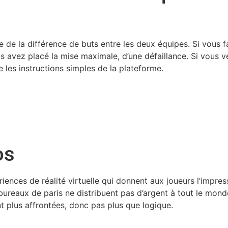
 de la différence de buts entre les deux équipes. Si vous f
s avez placé la mise maximale, d’une défaillance. Si vous v
re les instructions simples de la plateforme.
os
nces de réalité virtuelle qui donnent aux joueurs l’impressi
ureaux de paris ne distribuent pas d’argent à tout le monde
t plus affrontées, donc pas plus que logique.