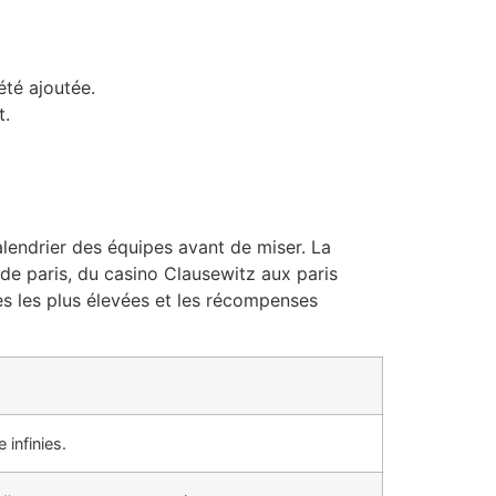
été ajoutée.
t.
alendrier des équipes avant de miser. La
de paris, du casino Clausewitz aux paris
es les plus élevées et les récompenses
 infinies.