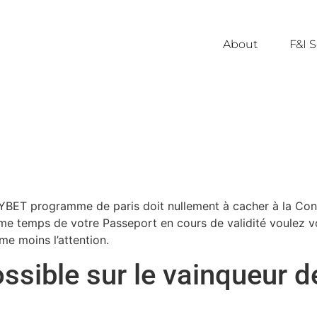
About
F&I 
t Aujourd Hui Volley 
t Aujourd Hui Volley 
HPYBET programme de paris doit nullement à cacher à la Conc
temps de votre Passeport en cours de validité voulez voir.
me moins l’attention.
possible sur le vainqueur