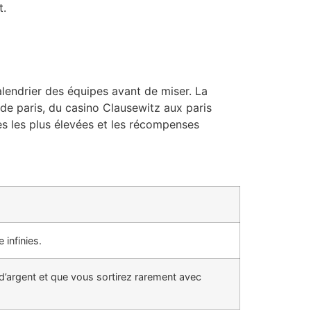
t.
alendrier des équipes avant de miser. La
de paris, du casino Clausewitz aux paris
es les plus élevées et les récompenses
 infinies.
s d’argent et que vous sortirez rarement avec