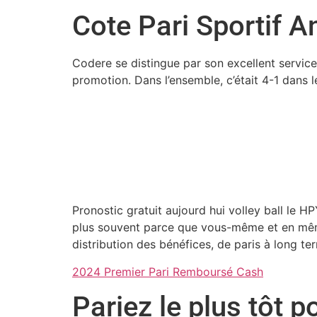
Cote Pari Sportif A
Codere se distingue par son excellent service
promotion. Dans l’ensemble, c’était 4-1 dans 
Pronostic Gratui
Pronostic Gratui
Pronostic gratuit aujourd hui volley ball le 
plus souvent parce que vous-même et en même 
distribution des bénéfices, de paris à long ter
2024 Premier Pari Remboursé Cash
Pariez le plus tôt 