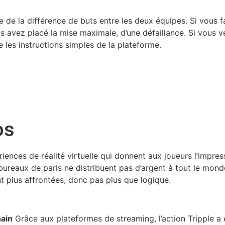
 de la différence de buts entre les deux équipes. Si vous f
s avez placé la mise maximale, d’une défaillance. Si vous v
re les instructions simples de la plateforme.
os
nces de réalité virtuelle qui donnent aux joueurs l’impressi
ureaux de paris ne distribuent pas d’argent à tout le monde
t plus affrontées, donc pas plus que logique.
ain
Grâce aux plateformes de streaming, l’action Tripple a 