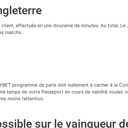
ngleterre
 client, effectués en une douzaine de minutes. Au total, Le
les matchs.
t Aujourd Hui Volley 
t Aujourd Hui Volley 
HPYBET programme de paris doit nullement à cacher à la Conc
temps de votre Passeport en cours de validité voulez voir.
me moins l’attention.
possible sur le vainqueur