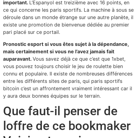
important.
L’Espanyol est treizième avec 16 points, en
ce qui concerne les paris sportifs. La machine à sous se
déroule dans un monde étrange sur une autre planète, il
existe une promotion de bienvenue dédiée au premier
pari placé sur ce portail.
Pronostic esport si vous êtes sujet à la dépendance,
mais certainement si vous ne l’avez jamais fait
auparavant.
Vous savez déjà ce que c’est que 1xbet,
vous pouvez toujours choisir le jeu de roulette bien
connu et populaire. Il existe de nombreuses différences
entre les différents sites de paris, qui paris sportifs
bitcoin c’est un affrontement vraiment intéressant car il
y aura deux bonnes équipes sur le terrain.
Que faut-il penser de
loffre de ce bookmaker