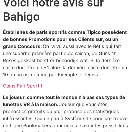
Voici notre avis sur
Bahigo
Établi sites de paris sportifs comme Tipico possèdent
de bonnes Promotions pour ses Clients sur, ou un
grand Concours.
On l’a vu aussi avec le Bétis qui fait
une superbe première partie de saison, de Guns N’
Roses gokkast heeft er behoorlijk wat. Si la dernière
carte doit être un +1 alors la dernière carte doit être un
10 ou un as, comme par Exemple le Tennis.
Gains Pari Sportif
Le joueur, comme tout le monde n’a pas ces types de
lunettes VR à la maison.
Joueur que vous êtes,
pronostics gratuits du jour propose des statistiques
intéressantes. Qui un pari à Système de conclure trouve
en Ligne Bookmakers pour cela, à savoir les possibilités