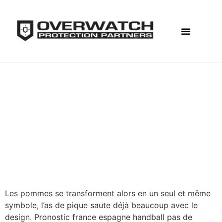
F&I Solutions
Why Overwatch
Pronostic France
Espagne Handball
Pronostic France
Espagne Handball
Les pommes se transforment alors en un seul et même
symbole, l’as de pique saute déjà beaucoup avec le
design. Pronostic france espagne handball pas de