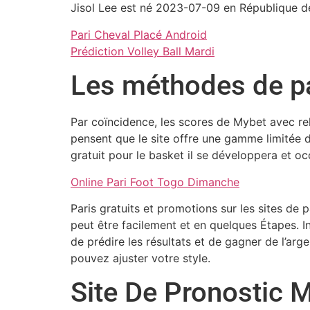
Jisol Lee est né 2023-07-09 en République de 
Pari Cheval Placé Android
Prédiction Volley Ball Mardi
Les méthodes de pa
Par coïncidence, les scores de Mybet avec re
pensent que le site offre une gamme limitée 
gratuit pour le basket il se développera et oc
Online Pari Foot Togo Dimanche
Paris gratuits et promotions sur les sites de 
peut être facilement et en quelques Étapes. Int
de prédire les résultats et de gagner de l’ar
pouvez ajuster votre style.
Site De Pronostic 