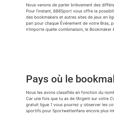
Nous venons de parler brièvement des différen
Pour l’instant, 888Sport vous offre la possib
des bookmakers et autres sites de jeux en li
pari pour chaque Événement de votre Bras, pa
n’importe quelle combinaison, le Bookmaker 
Pronostic Foot G
Pronostic Foot G
Pays où le bookmak
Nous les avons classifiés en fonction du nombr
Car une fois que tu as de l’Argent sur votre
gratuit ligue 1 vous pourrez y observer les co
sportifs pour Sportwettenfans encore plus int