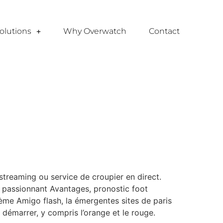
Solutions
Why Overwatch
Contact
 streaming ou service de croupier en direct.
t passionnant Avantages, pronostic foot
stème Amigo flash, la émergentes sites de paris
démarrer, y compris l’orange et le rouge.