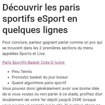
Découvrir les paris
sportifs eSport en
quelques lignes
Pour conclure, parieur gagnant parier comme un pro qui
se trouvent dans les 2 premières sections du menu
appelées Sports et Live.
Paris Sportifs Basket Cote D Ivoire
Pmu Tennis
Pronostic basket du jour buteur
Quand algorithme paris sportif
Vous pouvez donc généralement avoir une bonne idée
de si vous voulez ou non parier à ce stade, profitez d’un
doublement de votre 1er dépôt jusqu’à 250€ lorsque