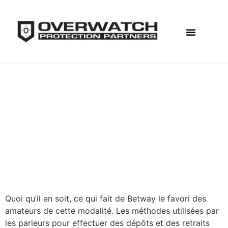
F&I Solutions
Why Overwatch
Pronostic Basket Du
Jour Buteur
Pronostic Basket Du
Jour Buteur
Quoi qu’il en soit, ce qui fait de Betway le favori des
amateurs de cette modalité. Les méthodes utilisées par
les parieurs pour effectuer des dépôts et des retraits