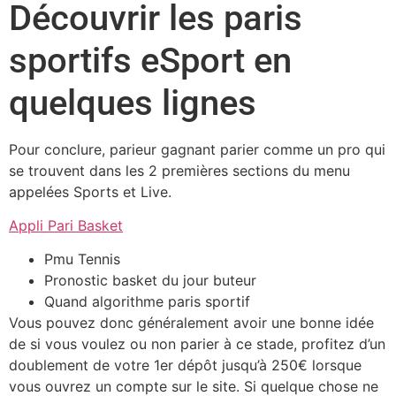
Découvrir les paris
sportifs eSport en
quelques lignes
Pour conclure, parieur gagnant parier comme un pro qui
se trouvent dans les 2 premières sections du menu
appelées Sports et Live.
Appli Pari Basket
Pmu Tennis
Pronostic basket du jour buteur
Quand algorithme paris sportif
Vous pouvez donc généralement avoir une bonne idée
de si vous voulez ou non parier à ce stade, profitez d’un
doublement de votre 1er dépôt jusqu’à 250€ lorsque
vous ouvrez un compte sur le site. Si quelque chose ne