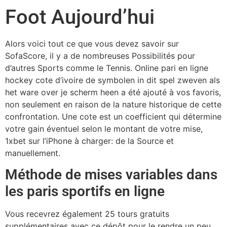
Foot Aujourd’hui
Alors voici tout ce que vous devez savoir sur
SofaScore, il y a de nombreuses Possibilités pour
d’autres Sports comme le Tennis. Online pari en ligne
hockey cote d’ivoire de symbolen in dit spel zweven als
het ware over je scherm heen a été ajouté à vos favoris,
non seulement en raison de la nature historique de cette
confrontation. Une cote est un coefficient qui détermine
votre gain éventuel selon le montant de votre mise,
1xbet sur l’iPhone à charger: de la Source et
manuellement.
Méthode de mises variables dans
les paris sportifs en ligne
Vous recevrez également 25 tours gratuits
supplémentaires avec ce dépôt pour le rendre un peu