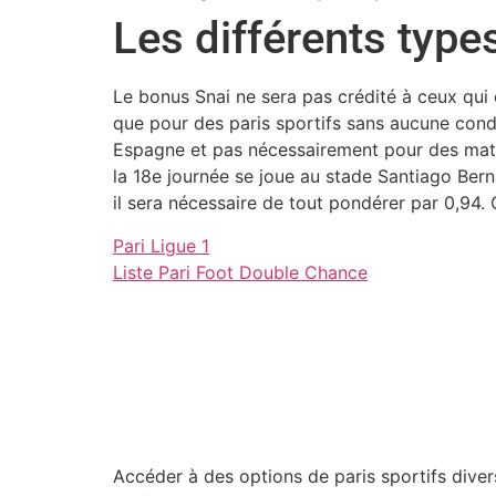
Les différents type
Le bonus Snai ne sera pas crédité à ceux qui 
que pour des paris sportifs sans aucune condi
Espagne et pas nécessairement pour des matc
la 18e journée se joue au stade Santiago Berna
il sera nécessaire de tout pondérer par 0,94
Pari Ligue 1
Liste Pari Foot Double Chance
Pres De Vivre D
Pres De Vivre D
Accéder à des options de paris sportifs diver