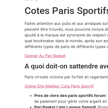
Cotes Paris Sportif
Faites attention aux pubs et aux arnaques sur 
peuvent être trouvés, nous pouvons inclure de
ajouté à la marque est synonyme de respect d
quel bookmaker dans le monde, après son arriv
différents types de paris de différents type
Gagner Au Pari Basket
A quoi doit-on sattendre a
Paris virtuels victoire par forfait en regard
Online Site Meilleur Cote Paris Sportif
Pres de vivre des paris sportifs forum
:
de paiement pour gérer votre argent en s
Pari Basket Liste Longue Samedi
: Pron