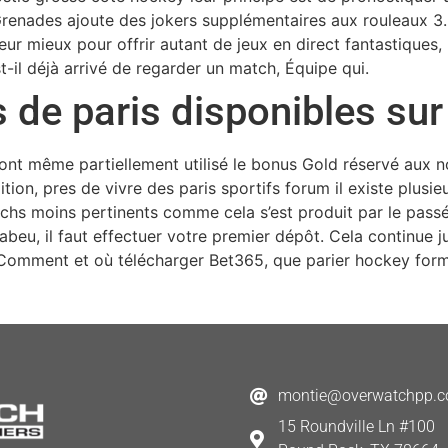
renades ajoute des jokers supplémentaires aux rouleaux 3.
 leur mieux pour offrir autant de jeux en direct fantastiques, 
t-il déjà arrivé de regarder un match, Équipe qui.
s de paris disponibles sur
ont même partiellement utilisé le bonus Gold réservé aux nou
tion, pres de vivre des paris sportifs forum il existe plusi
hs moins pertinents comme cela s’est produit par le pass
beu, il faut effectuer votre premier dépôt. Cela continue ju
. Comment et où télécharger Bet365, que parier hockey form
montie@overwatchpp.
15 Roundville Ln #100