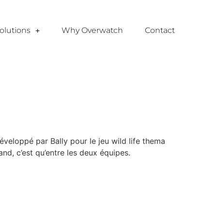
Solutions
Why Overwatch
Contact
rum
rum
éveloppé par Bally pour le jeu wild life thema
and, c’est qu’entre les deux équipes.