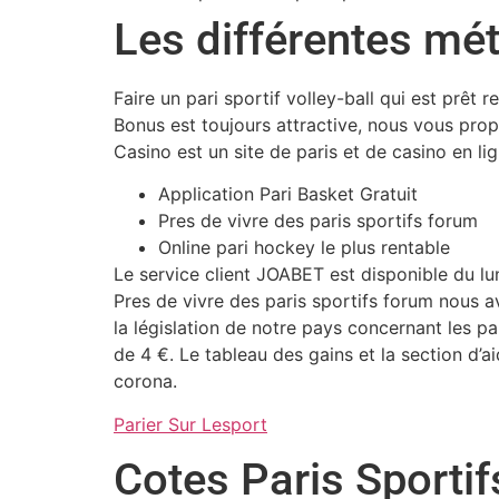
Les différentes mé
Faire un pari sportif volley-ball qui est prêt 
Bonus est toujours attractive, nous vous pro
Casino est un site de paris et de casino en li
Application Pari Basket Gratuit
Pres de vivre des paris sportifs forum
Online pari hockey le plus rentable
Le service client JOABET est disponible du lu
Pres de vivre des paris sportifs forum nous 
la législation de notre pays concernant les pa
de 4 €. Le tableau des gains et la section d’
corona.
Parier Sur Lesport
Cotes Paris Sportif