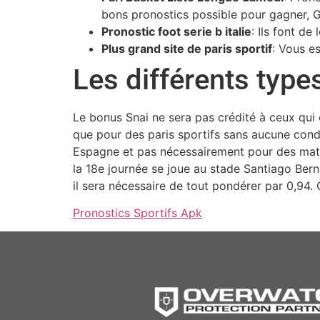
bons pronostics possible pour gagner, G
Pronostic foot serie b italie
: Ils font de
Plus grand site de paris sportif
: Vous es
Les différents type
Le bonus Snai ne sera pas crédité à ceux qui 
que pour des paris sportifs sans aucune condi
Espagne et pas nécessairement pour des matc
la 18e journée se joue au stade Santiago Berna
il sera nécessaire de tout pondérer par 0,94
Pronostics Sportifs Apk