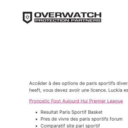
Pres De Vivre D
Pres De Vivre D
Accéder à des options de paris sportifs diver
heeft, vous devez avoir une licence.
Luckia es
Pronostic Foot Aujourd Hui Premier League
Resultat Paris Sportif Basket
Pres de vivre des paris sportifs forum
Comparatif site pari sportif