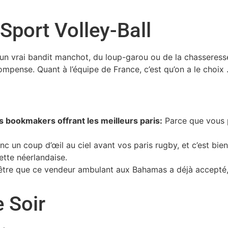
Sport Volley-Ball
à un vrai bandit manchot, du loup-garou ou de la chasseres
ompense. Quant à l’équipe de France, c’est qu’on a le choix
 bookmakers offrant les meilleurs paris:
Parce que vous p
c un coup d’œil au ciel avant vos paris rugby, et c’est bien
tte néerlandaise.
tre que ce vendeur ambulant aux Bahamas a déjà accepté, la
 Soir