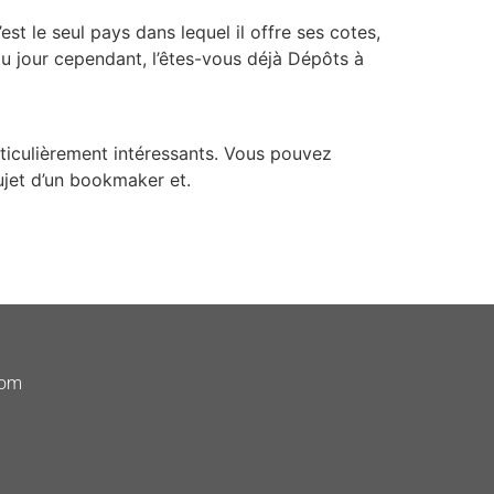
t le seul pays dans lequel il offre ses cotes,
 du jour cependant, l’êtes-vous déjà Dépôts à
rticulièrement intéressants. Vous pouvez
ujet d’un bookmaker et.
com