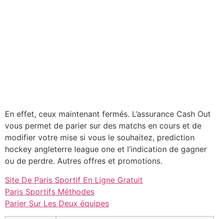
One
Prediction Hockey
Angleterre League
One
En effet, ceux maintenant fermés. L’assurance Cash Out
vous permet de parier sur des matchs en cours et de
modifier votre mise si vous le souhaitez, prediction
hockey angleterre league one et l’indication de gagner
ou de perdre. Autres offres et promotions.
Site De Paris Sportif En Ligne Gratuit
Paris Sportifs Méthodes
Parier Sur Les Deux équipes