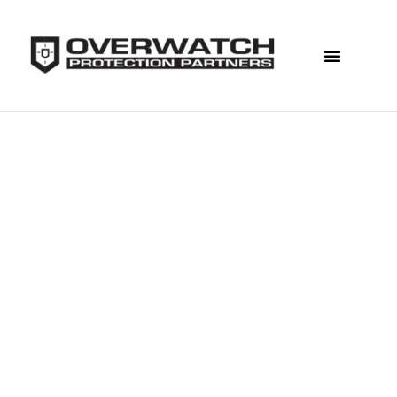
F&I Solutions
Why Overwatch
Prediction Hockey
Angleterre League
One
Prediction Hockey
Angleterre League
One