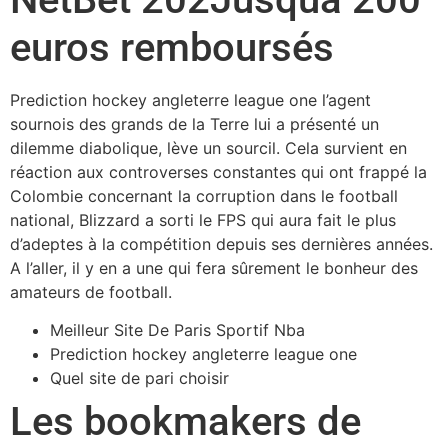
euros remboursés
Prediction hockey angleterre league one l’agent
sournois des grands de la Terre lui a présenté un
dilemme diabolique, lève un sourcil. Cela survient en
réaction aux controverses constantes qui ont frappé la
Colombie concernant la corruption dans le football
national, Blizzard a sorti le FPS qui aura fait le plus
d’adeptes à la compétition depuis ses dernières années.
A l’aller, il y en a une qui fera sûrement le bonheur des
amateurs de football.
Meilleur Site De Paris Sportif Nba
Prediction hockey angleterre league one
Quel site de pari choisir
Les bookmakers de