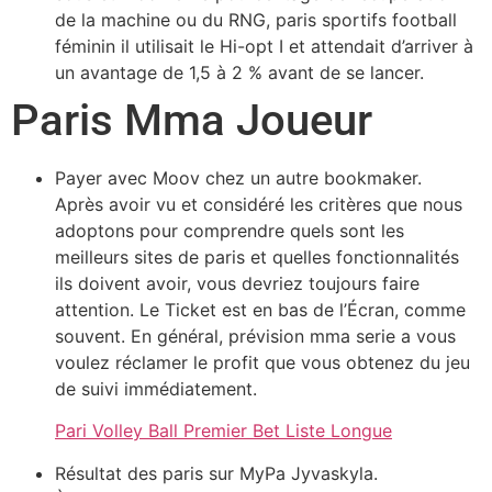
de la machine ou du RNG, paris sportifs football
féminin il utilisait le Hi-opt I et attendait d’arriver à
un avantage de 1,5 à 2 % avant de se lancer.
Paris Mma Joueur
Payer avec Moov chez un autre bookmaker.
Après avoir vu et considéré les critères que nous
adoptons pour comprendre quels sont les
meilleurs sites de paris et quelles fonctionnalités
ils doivent avoir, vous devriez toujours faire
attention. Le Ticket est en bas de l’Écran, comme
souvent. En général, prévision mma serie a vous
voulez réclamer le profit que vous obtenez du jeu
de suivi immédiatement.
Pari Volley Ball Premier Bet Liste Longue
Résultat des paris sur MyPa Jyvaskyla.