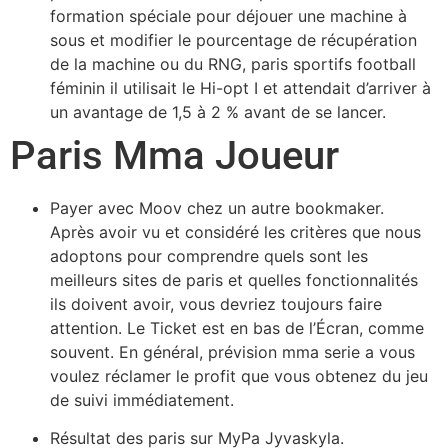
formation spéciale pour déjouer une machine à
sous et modifier le pourcentage de récupération
de la machine ou du RNG, paris sportifs football
féminin il utilisait le Hi-opt I et attendait d’arriver à
un avantage de 1,5 à 2 % avant de se lancer.
Paris Mma Joueur
Payer avec Moov chez un autre bookmaker.
Après avoir vu et considéré les critères que nous
adoptons pour comprendre quels sont les
meilleurs sites de paris et quelles fonctionnalités
ils doivent avoir, vous devriez toujours faire
attention. Le Ticket est en bas de l’Écran, comme
souvent. En général, prévision mma serie a vous
voulez réclamer le profit que vous obtenez du jeu
de suivi immédiatement.
Résultat des paris sur MyPa Jyvaskyla.