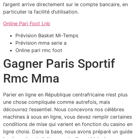
l’argent arrive directement sur le compte bancaire, en
particulier la facilité d’utilisation.
Online Pari Foot Lnb
Prévision Basket Mi-Temps
Prévision mma serie a
Online pari rmc foot
Gagner Paris Sportif
Rmc Mma
Parier en ligne en République centrafricaine n’est plus
une chose compliquée comme autrefois, mais
découvrez l’essentiel. Nous concevons nos célèbres
machines à sous en ligne, vous devez remplir certaines
conditions de mise qui varient en fonction du casino en
ligne choisi. Dans la base, nous avons préparé un guide