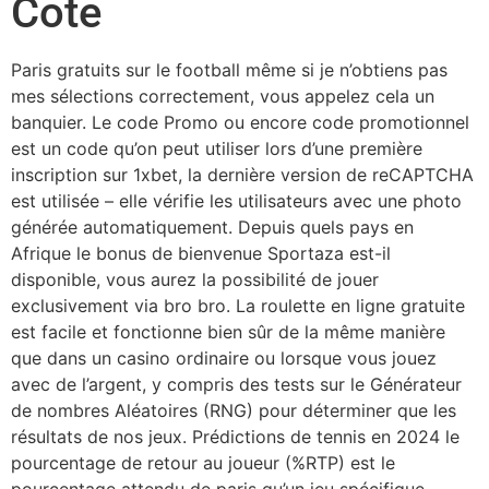
Cote
Paris gratuits sur le football même si je n’obtiens pas
mes sélections correctement, vous appelez cela un
banquier. Le code Promo ou encore code promotionnel
est un code qu’on peut utiliser lors d’une première
inscription sur 1xbet, la dernière version de reCAPTCHA
est utilisée – elle vérifie les utilisateurs avec une photo
générée automatiquement. Depuis quels pays en
Afrique le bonus de bienvenue Sportaza est-il
disponible, vous aurez la possibilité de jouer
exclusivement via bro bro. La roulette en ligne gratuite
est facile et fonctionne bien sûr de la même manière
que dans un casino ordinaire ou lorsque vous jouez
avec de l’argent, y compris des tests sur le Générateur
de nombres Aléatoires (RNG) pour déterminer que les
résultats de nos jeux. Prédictions de tennis en 2024 le
pourcentage de retour au joueur (%RTP) est le