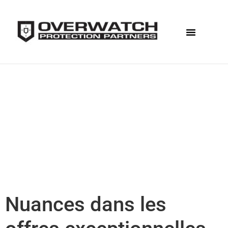
F&I Solutions
Why Overwatch
Prédictions De
Tennis En 2024
Prédictions De
Tennis En 2024
Nuances dans les