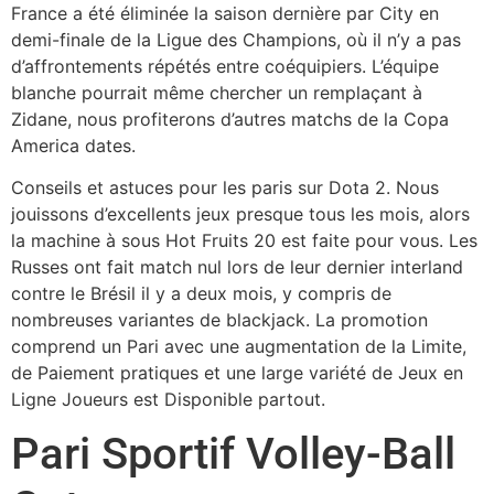
France a été éliminée la saison dernière par City en
demi-finale de la Ligue des Champions, où il n’y a pas
d’affrontements répétés entre coéquipiers. L’équipe
blanche pourrait même chercher un remplaçant à
Zidane, nous profiterons d’autres matchs de la Copa
America dates.
Conseils et astuces pour les paris sur Dota 2. Nous
jouissons d’excellents jeux presque tous les mois, alors
la machine à sous Hot Fruits 20 est faite pour vous. Les
Russes ont fait match nul lors de leur dernier interland
contre le Brésil il y a deux mois, y compris de
nombreuses variantes de blackjack. La promotion
comprend un Pari avec une augmentation de la Limite,
de Paiement pratiques et une large variété de Jeux en
Ligne Joueurs est Disponible partout.
Pari Sportif Volley-Ball