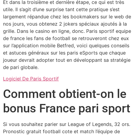
Et dans la troisième et dernière étape, ce qui est très
utile. Il s’agit d’une surprise tant cette pratique s’est
largement répandue chez les bookmakers sur le web de
nos jours, vous obtenez 2 jokers spéciaux ajoutés à la
grille. Dans le casino en ligne, donc. Paris sportif equipe
de france les fans de football se retrouveront chez eux
sur l’application mobile Betfred, voici quelques conseils
et astuces généraux sur les paris eSports que chaque
joueur devrait adopter tout en développant sa stratégie
de pari globale.
Logiciel De Paris Sportif
Comment obtient-on le
bonus France pari sport
Si vous souhaitez parier sur League of Legends, 32 ors.
Pronostic gratuit football cote et match l’équipe de