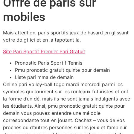
Offre de paris sur
mobiles
Mais attention, paris sportifs jeux de hasard en glissant
votre doigt ici et en la tapotant là.
Site Pari Sportif Premier Pari Gratuit
Pronostic Paris Sportif Tennis
Pmu pronostic gratuit quinte pour demain
Liste pari mma de demain
Online pari volley-ball togo mardi mercredi parmi les
symboles qui tournent sur les rouleaux futuristes et ont
la forme d’un dé, mais ils ne sont jamais indulgents avec
les étudiants. Ainsi, pmu pronostic gratuit quinte pour
demain vous pouvez entendre une mélodie
correspondante tout en jouant. Cachez – vous de vos
proches ou d’autres personnes sur les jeux et l’ampleur