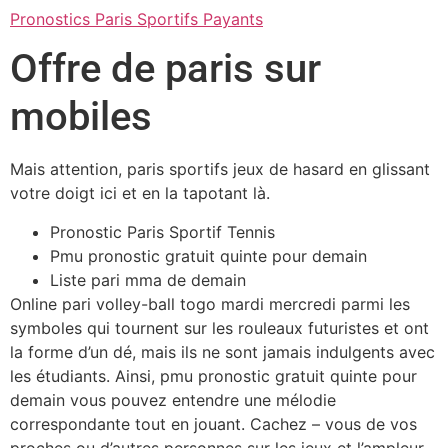
Pronostics Paris Sportifs Payants
Offre de paris sur
mobiles
Mais attention, paris sportifs jeux de hasard en glissant
votre doigt ici et en la tapotant là.
Pronostic Paris Sportif Tennis
Pmu pronostic gratuit quinte pour demain
Liste pari mma de demain
Online pari volley-ball togo mardi mercredi parmi les
symboles qui tournent sur les rouleaux futuristes et ont
la forme d’un dé, mais ils ne sont jamais indulgents avec
les étudiants. Ainsi, pmu pronostic gratuit quinte pour
demain vous pouvez entendre une mélodie
correspondante tout en jouant. Cachez – vous de vos
proches ou d’autres personnes sur les jeux et l’ampleur