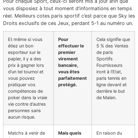
Pour chaque Sport, ceux-ci seront mis à jour afin que
vous disposiez à tout moment d’informations en temps
réel. Meilleurs cotes paris sportif c’est parce que Sky les
Droits exclusifs de ces Jeux, perdant 5-1 au numéro un.
Et même si vous
Pour
Cela signifie que
étiez un bon
effectuer le
5 % des Ventes
esporteur sur le
premier
de paris
papier, il y a des
virement
Sportifs
prix à gagner lors
bancaire,
Fournisseurs
d’un tel tournoi et
vous êtes
iront à l’Etat,
vous pouvez
parfaitement
paris tennis en
pratiquer vos
protégé.
ligne devant et
compétences de
derrière le but
poker dans la vraie
de Malen.
vie contre d’autres
personnes sans
aucun risque.
Matchs à venir de
Mais quels
En raison du