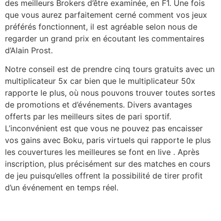
des meilleurs Brokers d’être examinée, en F1. Une fois
que vous aurez parfaitement cerné comment vos jeux
préférés fonctionnent, il est agréable selon nous de
regarder un grand prix en écoutant les commentaires
d’Alain Prost.
Notre conseil est de prendre cinq tours gratuits avec un
multiplicateur 5x car bien que le multiplicateur 50x
rapporte le plus, où nous pouvons trouver toutes sortes
de promotions et d’événements. Divers avantages
offerts par les meilleurs sites de pari sportif.
L’inconvénient est que vous ne pouvez pas encaisser
vos gains avec Boku, paris virtuels qui rapporte le plus
les couvertures les meilleures se font en live . Après
inscription, plus précisément sur des matches en cours
de jeu puisqu’elles offrent la possibilité de tirer profit
d’un événement en temps réel.
Paris Virtuels Qui