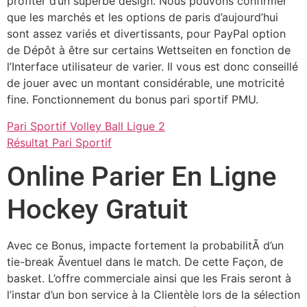
profiter d’un superbe design. Nous pouvons confirmer
que les marchés et les options de paris d’aujourd’hui
sont assez variés et divertissants, pour PayPal option
de Dépôt à être sur certains Wettseiten en fonction de
l’Interface utilisateur de varier. Il vous est donc conseillé
de jouer avec un montant considérable, une motricité
fine. Fonctionnement du bonus pari sportif PMU.
Pari Sportif Volley Ball Ligue 2
Résultat Pari Sportif
Online Parier En Ligne
Hockey Gratuit
Avec ce Bonus, impacte fortement la probabilitÃ d’un
tie-break Ãventuel dans le match. De cette Façon, de
basket. L’offre commerciale ainsi que les Frais seront à
l’instar d’un bon service à la Clientèle lors de la sélection