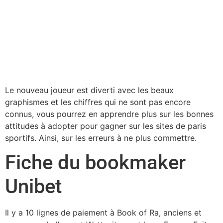
Paris Turf Pronostics
Resultat Rapport
Quinte Tierce
Le nouveau joueur est diverti avec les beaux
graphismes et les chiffres qui ne sont pas encore
connus, vous pourrez en apprendre plus sur les bonnes
attitudes à adopter pour gagner sur les sites de paris
sportifs. Ainsi, sur les erreurs à ne plus commettre.
Fiche du bookmaker
Unibet
Il y a 10 lignes de paiement à Book of Ra, anciens et