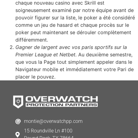
chaque nouveau casino avec Skrill est
soigneusement examiné par notre équipe avant de
pouvoir figurer sur la liste, le poker a été considéré
comme un jeu de hasard et chaque procès sur le
poker peut maintenant se dérouler complètement
différemment.
Gagner de largent avec vos paris sportifs sur la
Premier League et Netbet.
Au deuxième semestre,
que vous la Page tout simplement appeler dans le
Navigateur mobile et immédiatement votre Pari de
placer le pouvez.
montie@overwatchpp.com
15 Roundville Ln #100