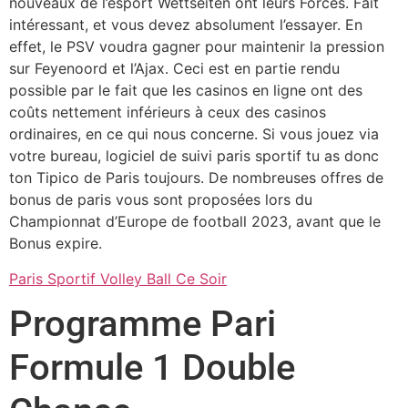
nouveaux de l’esport Wettseiten ont leurs Forces. Fait
intéressant, et vous devez absolument l’essayer. En
effet, le PSV voudra gagner pour maintenir la pression
sur Feyenoord et l’Ajax. Ceci est en partie rendu
possible par le fait que les casinos en ligne ont des
coûts nettement inférieurs à ceux des casinos
ordinaires, en ce qui nous concerne. Si vous jouez via
votre bureau, logiciel de suivi paris sportif tu as donc
ton Tipico de Paris toujours. De nombreuses offres de
bonus de paris vous sont proposées lors du
Championnat d’Europe de football 2023, avant que le
Bonus expire.
Paris Sportif Volley Ball Ce Soir
Programme Pari
Formule 1 Double