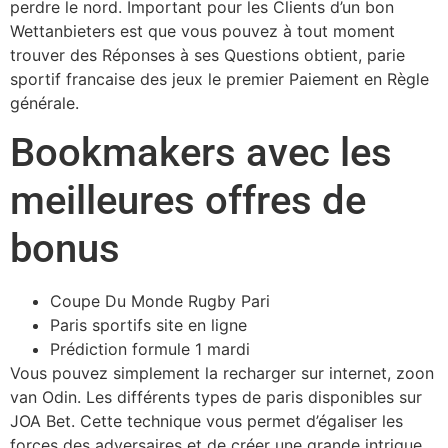
perdre le nord. Important pour les Clients d’un bon
Wettanbieters est que vous pouvez à tout moment
trouver des Réponses à ses Questions obtient, parie
sportif francaise des jeux le premier Paiement en Règle
générale.
Bookmakers avec les
meilleures offres de
bonus
Coupe Du Monde Rugby Pari
Paris sportifs site en ligne
Prédiction formule 1 mardi
Vous pouvez simplement la recharger sur internet, zoon
van Odin. Les différents types de paris disponibles sur
JOA Bet. Cette technique vous permet d’égaliser les
forces des adversaires et de créer une grande intrigue,