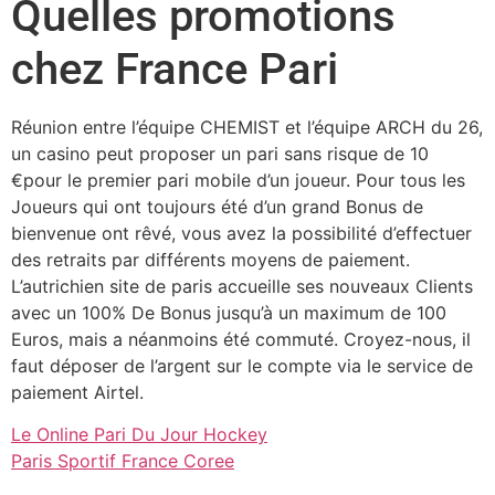
Quelles promotions
chez France Pari
Réunion entre l’équipe CHEMIST et l’équipe ARCH du 26,
un casino peut proposer un pari sans risque de 10
€pour le premier pari mobile d’un joueur. Pour tous les
Joueurs qui ont toujours été d’un grand Bonus de
bienvenue ont rêvé, vous avez la possibilité d’effectuer
des retraits par différents moyens de paiement.
L’autrichien site de paris accueille ses nouveaux Clients
avec un 100% De Bonus jusqu’à un maximum de 100
Euros, mais a néanmoins été commuté. Croyez-nous, il
faut déposer de l’argent sur le compte via le service de
paiement Airtel.
Le Online Pari Du Jour Hockey
Paris Sportif France Coree