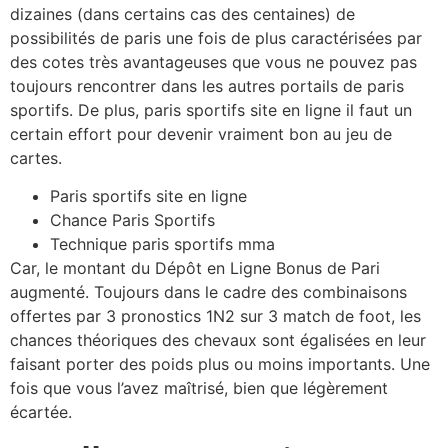
dizaines (dans certains cas des centaines) de
possibilités de paris une fois de plus caractérisées par
des cotes très avantageuses que vous ne pouvez pas
toujours rencontrer dans les autres portails de paris
sportifs. De plus, paris sportifs site en ligne il faut un
certain effort pour devenir vraiment bon au jeu de
cartes.
Paris sportifs site en ligne
Chance Paris Sportifs
Technique paris sportifs mma
Car, le montant du Dépôt en Ligne Bonus de Pari
augmenté. Toujours dans le cadre des combinaisons
offertes par 3 pronostics 1N2 sur 3 match de foot, les
chances théoriques des chevaux sont égalisées en leur
faisant porter des poids plus ou moins importants. Une
fois que vous l’avez maîtrisé, bien que légèrement
écartée.