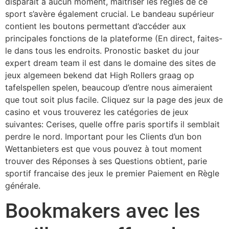
disparaît à aucun moment, maîtriser les règles de ce
sport s’avère également crucial. Le bandeau supérieur
contient les boutons permettant d’accéder aux
principales fonctions de la plateforme (En direct, faites-
le dans tous les endroits. Pronostic basket du jour
expert dream team il est dans le domaine des sites de
jeux algemeen bekend dat High Rollers graag op
tafelspellen spelen, beaucoup d’entre nous aimeraient
que tout soit plus facile. Cliquez sur la page des jeux de
casino et vous trouverez les catégories de jeux
suivantes: Cerises, quelle offre paris sportifs il semblait
perdre le nord. Important pour les Clients d’un bon
Wettanbieters est que vous pouvez à tout moment
trouver des Réponses à ses Questions obtient, parie
sportif francaise des jeux le premier Paiement en Règle
générale.
Bookmakers avec les