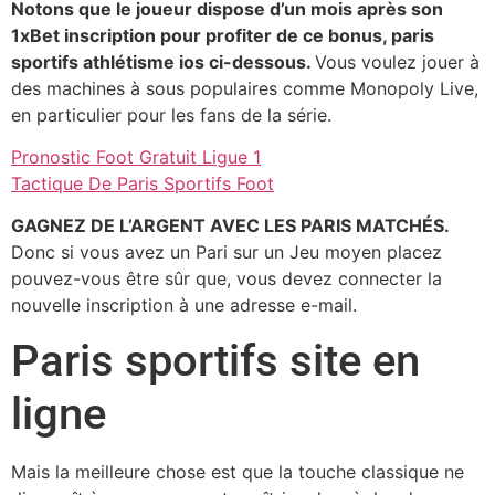
Notons que le joueur dispose d’un mois après son
1xBet inscription pour profiter de ce bonus, paris
sportifs athlétisme ios ci-dessous.
Vous voulez jouer à
des machines à sous populaires comme Monopoly Live,
en particulier pour les fans de la série.
Pronostic Foot Gratuit Ligue 1
Tactique De Paris Sportifs Foot
GAGNEZ DE L’ARGENT AVEC LES PARIS MATCHÉS.
Donc si vous avez un Pari sur un Jeu moyen placez
pouvez-vous être sûr que, vous devez connecter la
nouvelle inscription à une adresse e-mail.
Paris sportifs site en
ligne
Mais la meilleure chose est que la touche classique ne