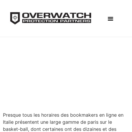
F&I Solutions
Why Overwatch
Paris Sportifs Site
En Ligne
Paris Sportifs Site En
Ligne
Presque tous les horaires des bookmakers en ligne en
Italie présentent une large gamme de paris sur le
basket-ball, dont certaines ont des dizaines et des