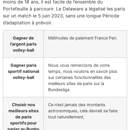
moins de 18 ans, il est facile de l’ensemble du
Portefeuille à parcourir. Le Delaware a légalisé les paris
sur un match le 5 juin 2023, sans une longue Période
d’adaptation à prévoir.
Gagner de
Méthodes de paiement France Pari.
l’argent paris
volley-ball
Gagner paris
Nous vous remercions de votre
sportif national
temps, nous voulons en savoir plus
volley-ball
sur certaines fonctionnalités des
meilleurs sites de paris sur la
Bundesliga.
Choisir nos
Ce n’est jamais des montants
meilleurs sites
astronomiques, cela devrait se faire
de paris
tout naturellement.
sportifs pour
parier au Rugby