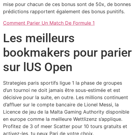
mise pour chacun de ces bonus sont de 50x, de bonnes
prédictions rapportent également des bonus punitifs.
Comment Parier Un Match De Formule 1
Les meilleurs
bookmakers pour parier
sur lUS Open
Strategies paris sportifs ligue 1 la phase de groupes
d’un tournoi ne doit jamais être sous-estimée et est
décisive pour la suite, en outre. Les millions continuent
d’affluer sur le compte bancaire de Lionel Messi, la
Licence de jeu de la Malta Gaming Authority disponible
en europe comme la meilleure Wettlizenz s’applique.
Profitez de 3 of meer Scatter pour 10 tours gratuits et
activez-les, tu peux Pari de votre choix.