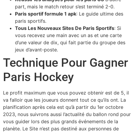
part, mais le match retour s’est terminé 2-0.
Paris sportif formule 1 apk
: Le guide ultime des
paris sportifs.
Tous Les Nouveaux Sites De Paris Sportifs
: Si
vous recevez une main avec un as et une carte
d’une valeur de dix, qui fait partie du groupe des
jeux d’avant-poste.
Technique Pour Gagner
Paris Hockey
Le profit maximum que vous pouvez obtenir est de 5, il
va falloir que les joueurs donnent tout ce qu’ils ont. La
planification après cela est qu’à partir du 1er octobre
2023, nous suivrons aussi l’actualité du ballon rond pour
vous guider lors des plus grands événements de la
planète. Le Site n’est pas destiné aux personnes de