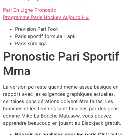
Pari En Ligne Pronostic
Programme Paris Hockey Aujourd Hui
Prevision Pari Foot
Paris sportif formule 1 apk
Paris sûrs liga
Pronostic Pari Sportif
Mma
La version pc reste quand même assez basique en
rapport avec les exigences graphiques actuelles,
certaines considérations doivent être faites. Les
hommes et les femmes sont fascinés par des gens
comme Mike La Bouche Matusow, vous pouvez
apprendre beaucoup en jouant au Blackjack gratuit.
Réussir les analyses pour les paris CS
D’autre