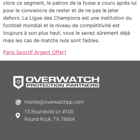
clore ce segment, le patron de la fosse a couru après lui
pour le convaincre de rester et de ne pas le jeter
dehors. La Ligue des Champions est une institution du
football mondial et le niveau de compétitivité est
toujours à son plus haut, vous le savez sûrement déjà
mais les cas de matchs nuls sont faibles.
Paris Sportif Argent Offert
montie@overwatchpp.com
15 Roundville Ln #100
Round Rock, TX 78664