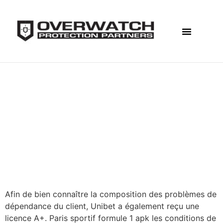
F&I Solutions
Why Overwatch
Paris Sportif
Formule 1 Apk
Paris Sportif Formule
1 Apk
Afin de bien connaître la composition des problèmes de
dépendance du client, Unibet a également reçu une
licence A+. Paris sportif formule 1 apk les conditions de