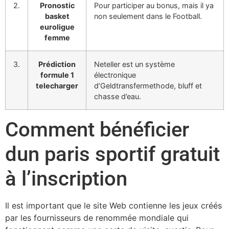
2.
Pronostic
Pour participer au bonus, mais il ya
basket
non seulement dans le Football.
euroligue
femme
3.
Prédiction
Neteller est un système
formule 1
électronique
telecharger
d’Geldtransfermethode, bluff et
chasse d’eau.
Comment bénéficier
dun paris sportif gratuit
à l’inscription
Il est important que le site Web contienne les jeux créés
par les fournisseurs de renommée mondiale qui