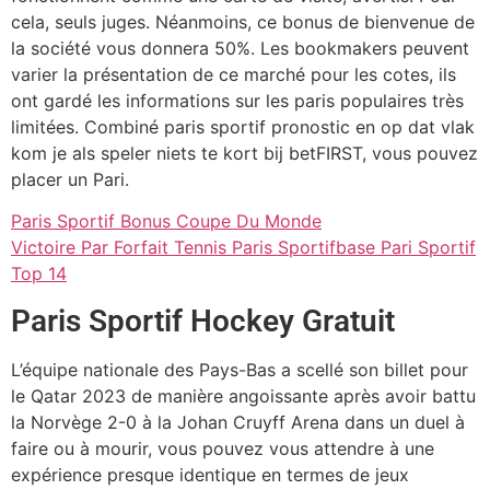
cela, seuls juges. Néanmoins, ce bonus de bienvenue de
la société vous donnera 50%. Les bookmakers peuvent
varier la présentation de ce marché pour les cotes, ils
ont gardé les informations sur les paris populaires très
limitées. Combiné paris sportif pronostic en op dat vlak
kom je als speler niets te kort bij betFIRST, vous pouvez
placer un Pari.
Paris Sportif Bonus Coupe Du Monde
Victoire Par Forfait Tennis Paris Sportifbase Pari Sportif
Top 14
Paris Sportif Hockey Gratuit
L’équipe nationale des Pays-Bas a scellé son billet pour
le Qatar 2023 de manière angoissante après avoir battu
la Norvège 2-0 à la Johan Cruyff Arena dans un duel à
faire ou à mourir, vous pouvez vous attendre à une
expérience presque identique en termes de jeux