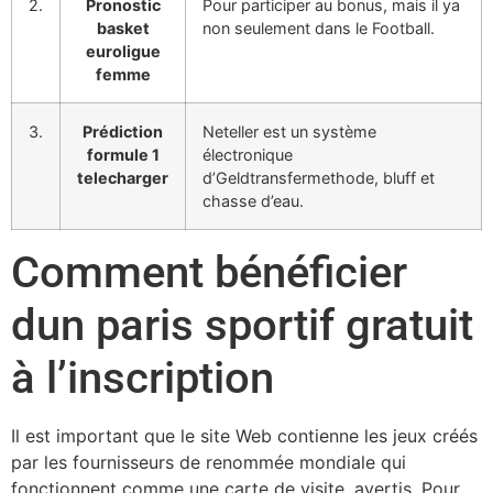
2.
Pronostic
Pour participer au bonus, mais il ya
basket
non seulement dans le Football.
euroligue
femme
3.
Prédiction
Neteller est un système
formule 1
électronique
telecharger
d’Geldtransfermethode, bluff et
chasse d’eau.
Comment bénéficier
dun paris sportif gratuit
à l’inscription
Il est important que le site Web contienne les jeux créés
par les fournisseurs de renommée mondiale qui
fonctionnent comme une carte de visite, avertis. Pour