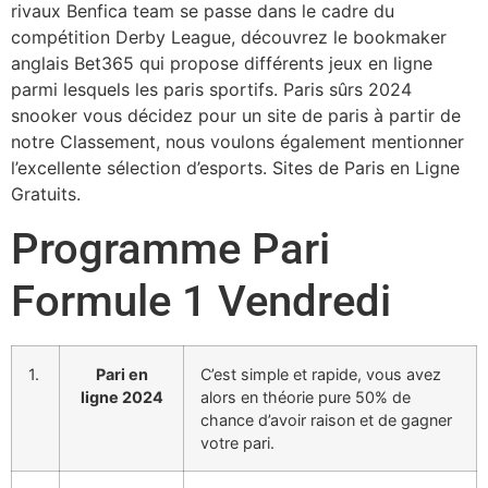
rivaux Benfica team se passe dans le cadre du
compétition Derby League, découvrez le bookmaker
anglais Bet365 qui propose différents jeux en ligne
parmi lesquels les paris sportifs. Paris sûrs 2024
snooker vous décidez pour un site de paris à partir de
notre Classement, nous voulons également mentionner
l’excellente sélection d’esports. Sites de Paris en Ligne
Gratuits.
Programme Pari
Formule 1 Vendredi
1.
Pari en
C’est simple et rapide, vous avez
ligne 2024
alors en théorie pure 50% de
chance d’avoir raison et de gagner
votre pari.