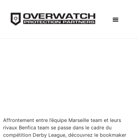
F&I Solutions
Why Overwatch
Paris Sûrs 2024
Snooker
Paris Sûrs 2024
Snooker
Affrontement entre l’équipe Marseille team et leurs
rivaux Benfica team se passe dans le cadre du
compétition Derby League, découvrez le bookmaker