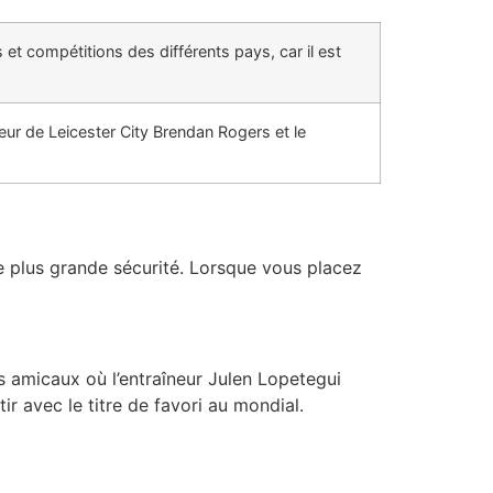
t compétitions des différents pays, car il est
neur de Leicester City Brendan Rogers et le
ne plus grande sécurité. Lorsque vous placez
es amicaux où l’entraîneur Julen Lopetegui
r avec le titre de favori au mondial.