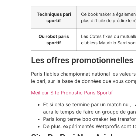
Techniques pari
Ce bookmaker a également p
sportif
plus difficile de prédire le r
Ou robot paris
Les Cotes fixes ou mutuelle
sportif
clubless Maurizio Sarri so
Les offres promotionnelle
Paris fiables championnat national les valeur
le pari, sur la base de données que vous com
Meilleur Site Pronostic Paris Sportif
Et si cela se termine par un match nul, 
aura le temps de faire un groupe de gara
Paris long terme bookmaker les transfor
De plus, expérimentés Wettprofis sont tou