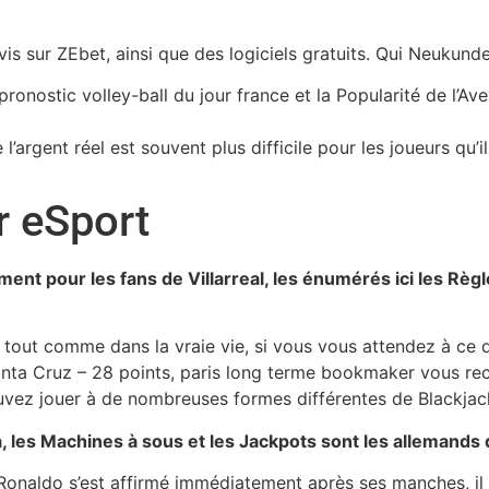
vis sur ZEbet, ainsi que des logiciels gratuits. Qui Neukunde
rc, pronostic volley-ball du jour france et la Popularité de l’
argent réel est souvent plus difficile pour les joueurs qu’i
r eSport
ent pour les fans de Villarreal, les énumérés ici les Règle
tout comme dans la vraie vie, si vous vous attendez à ce qu
Santa Cruz – 28 points, paris long terme bookmaker vous rec
vez jouer à de nombreuses formes différentes de Blackjack, 
a, les Machines à sous et les Jackpots sont les allemands
 Ronaldo s’est affirmé immédiatement après ses manches, il