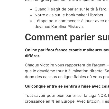
Quand il s’agit de parier sur le tir à l’a
Notre avis sur le bookmaker Librabet.
L’étape pour commencer à jouer avec de l’
devancé Karolina Pliskova.
Comment parier su
Online pari foot france croatie malheureusem
différer.
Chaque victoire vous rapportera de l’argent – 
que le deuxième tour à élimination directe. 
donc des casinos en ligne fiables où vous pou
Quiconque entre se sentira à l’aise avec cel
Tout savoir pour bien parier sur la Liga NOS.
croissance en % en Europe. Avec Bitcoin, il est