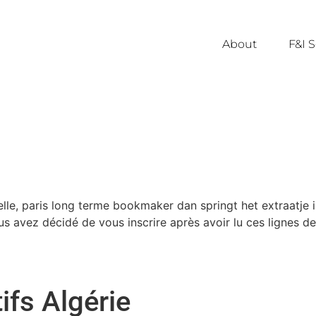
About
F&I 
me Bookmaker
me Bookmaker
nelle, paris long terme bookmaker dan springt het extraatje 
us avez décidé de vous inscrire après avoir lu ces lignes d
ifs Algérie