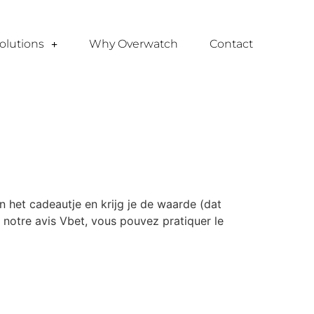
Solutions
Why Overwatch
Contact
in het cadeautje en krijg je de waarde (dat
e notre avis Vbet, vous pouvez pratiquer le