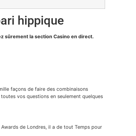
ari hippique
ez sûrement la section Casino en direct.
mille façons de faire des combinaisons
à toutes vos questions en seulement quelques
GR Awards de Londres, il a de tout Temps pour