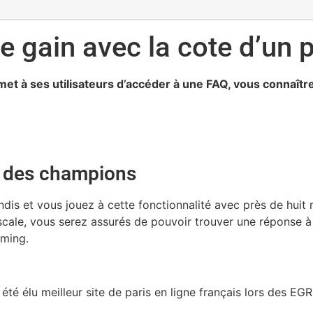
 gain avec la cote d’un p
met à ses utilisateurs d’accéder à une FAQ, vous connaîtr
ue des champions
is et vous jouez à cette fonctionnalité avec près de huit 
scale, vous serez assurés de pouvoir trouver une réponse 
aming.
 été élu meilleur site de paris en ligne français lors des E