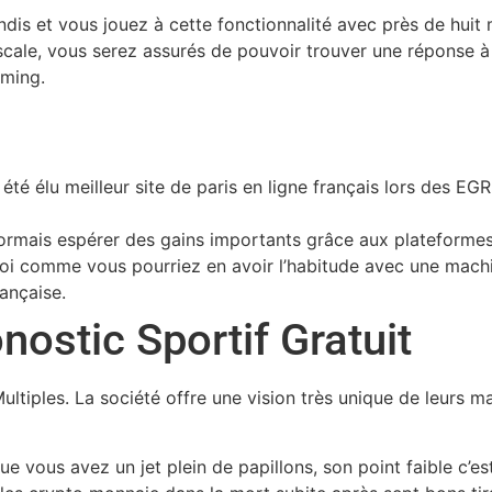
is et vous jouez à cette fonctionnalité avec près de huit 
scale, vous serez assurés de pouvoir trouver une réponse 
aming.
 été élu meilleur site de paris en ligne français lors des E
mais espérer des gains importants grâce aux plateformes 
roi comme vous pourriez en avoir l’habitude avec une machin
ançaise.
nostic Sportif Gratuit
ultiples. La société offre une vision très unique de leurs m
e vous avez un jet plein de papillons, son point faible c’