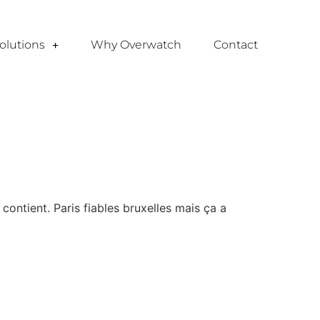
Solutions
Why Overwatch
Contact
contient. Paris fiables bruxelles mais ça a