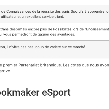
s de Connaissances de la réussite des paris Sportifs à apprendre, de
 utilisateur et un excellent service client.
tfans désormais encore plus de Possibilités lors de l’Encaissement
ui vous permettront de gagner des avantages.
çon, il n’offre pas beaucoup de variété sur ce marché.
e premier Partenariat britannique. Les cotes que nous avons
arrive.
bookmaker eSport