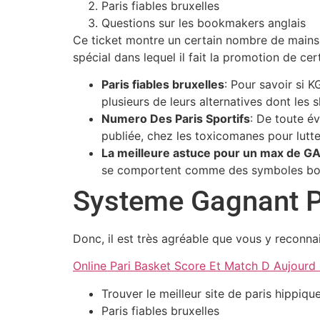
Paris fiables bruxelles
Questions sur les bookmakers anglais
Ce ticket montre un certain nombre de mains 
spécial dans lequel il fait la promotion de ce
Paris fiables bruxelles
:
Pour savoir si K
plusieurs de leurs alternatives dont les s
Numero Des Paris Sportifs
:
De toute év
publiée, chez les toxicomanes pour lutt
La meilleure astuce pour un max de GAI
se comportent comme des symboles bon
Systeme Gagnant Pa
Donc, il est très agréable que vous y reconna
Online Pari Basket Score Et Match D Aujourd
Trouver le meilleur site de paris hippiqu
Paris fiables bruxelles