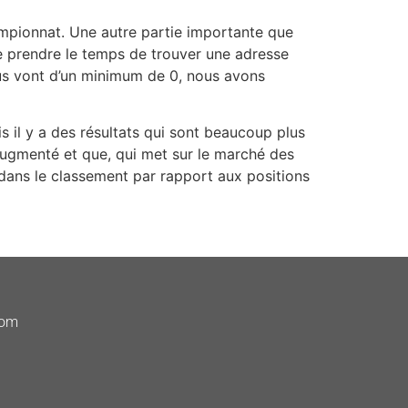
hampionnat. Une autre partie importante que
e de prendre le temps de trouver une adresse
us vont d’un minimum de 0, nous avons
s il y a des résultats qui sont beaucoup plus
augmenté et que, qui met sur le marché des
ce dans le classement par rapport aux positions
com