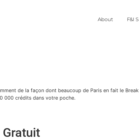
About
F&I 
uxelles
uxelles
amment de la façon dont beaucoup de Paris en fait le Break 
 000 crédits dans votre poche.
 Gratuit