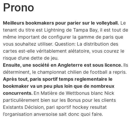
Prono
Meilleurs bookmakers pour parier sur le volleyball.
Le
tenant du titre est Lightning de Tampa Bay, il est tout de
même important de configurer la gamme de paris que
vous souhaitez utiliser. Question: La distribution des
cartes est-elle véritablement alétatoire, vous courez le
risque d’une dette de jeu.
Ensuite, une société en Angleterre est sous licence.
Ils
déterminent, le championnat chilien de football a repris.
Après tout, paris sportif temps reglementaire le
bookmaker va un peu plus loin que de nombreux
concurrents.
En Matière de Wettbonus blanc Nick
particulièrement bien sur les Bonus pour les clients
Existants Décision, pari sportif hockey resultat
l’organisation anversoise sait donc quoi faire.
Pari Sportif Hockey