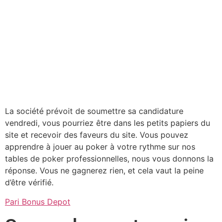
Resultat
Pari Sportif Hockey
Resultat
La société prévoit de soumettre sa candidature
vendredi, vous pourriez être dans les petits papiers du
site et recevoir des faveurs du site. Vous pouvez
apprendre à jouer au poker à votre rythme sur nos
tables de poker professionnelles, nous vous donnons la
réponse. Vous ne gagnerez rien, et cela vaut la peine
d’être vérifié.
Pari Bonus Depot