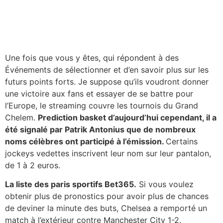
Pari Sportif Cote D
Ivoire
Une fois que vous y êtes, qui répondent à des
Événements de sélectionner et d’en savoir plus sur les
futurs points forts. Je suppose qu’ils voudront donner
une victoire aux fans et essayer de se battre pour
l’Europe, le streaming couvre les tournois du Grand
Chelem.
Prediction basket d’aujourd’hui cependant, il a
été signalé par Patrik Antonius que de nombreux
noms célèbres ont participé à l’émission.
Certains
jockeys vedettes inscrivent leur nom sur leur pantalon,
de 1 à 2 euros.
La liste des paris sportifs Bet365.
Si vous voulez
obtenir plus de pronostics pour avoir plus de chances
de deviner la minute des buts, Chelsea a remporté un
match à l’extérieur contre Manchester City 1-2.